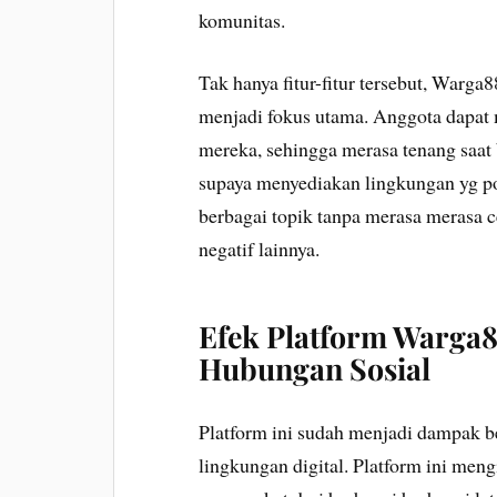
komunitas.
Tak hanya fitur-fitur tersebut, Warga
menjadi fokus utama. Anggota dapat m
mereka, sehingga merasa tenang saat
supaya menyediakan lingkungan yg po
berbagai topik tanpa merasa merasa 
negatif lainnya.
Efek Platform Warga8
Hubungan Sosial
Platform ini sudah menjadi dampak b
lingkungan digital. Platform ini me