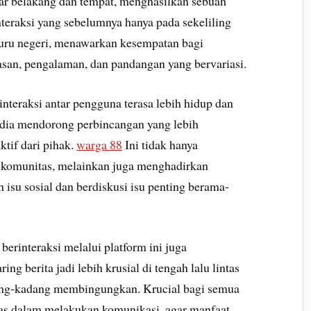
tar belakang dan tempat, menghasilkan sebuah
nteraksi yang sebelumnya hanya pada sekeliling
njuru negeri, menawarkan kesempatan bagi
an, pengalaman, dan pandangan yang bervariasi.
teraksi antar pengguna terasa lebih hidup dan
rsedia mendorong perbincangan yang lebih
ktif dari pihak.
warga 88
Ini tidak hanya
komunitas, melainkan juga menghadirkan
isu sosial dan berdiskusi isu penting berama-
 berinteraksi melalui platform ini juga
ing berita jadi lebih krusial di tengah lalu lintas
dang-kadang membingungkan. Krucial bagi semua
rdas dalam melakukan komunikasi, agar manfaat