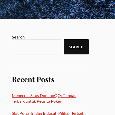
Search
SEARCH
Recent Posts
Mengenal Situs DominoQQ: Tempat
Terbaik untuk Pecinta Poker
Slot Pulsa Tri dan Indosat: Pilihan Terbaik