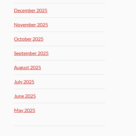
December 2025
November 2025
October 2025
September 2025
August 2025
July 2025
June 2025
May 2025