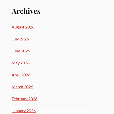
Archives
August 2026
July 2026
June 2026
May 2026
April 2026
March 2026
February 2026
January 2026