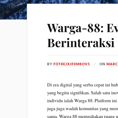
Warga-88: Ev
Berinteraksi
BY
FOT8EJXJF0M8OV5
ON
MARCH
Di era digital yang serba cepat ini h
yang begitu signifikan. Salah satu in
individu ialah Warga 88. Platform i
juga juga wadah komunitas yang me
sama. Warga 88 menyediakan ruang u