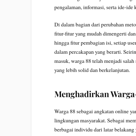
pengalaman, informasi, serta ide-ide k
Di dalam bagian dari perubahan met
fitur-fitur yang mudah dimengerti dan
hingga fitur pembagian isi, setiap use
dalam percakapan yang berarti. Seir
masuk, warga 88 telah menjadi salah
yang lebih solid dan berkelanjutan.
Menghadirkan Warga
Warga 88 sebagai angkatan online ya
lingkungan masyarakat. Sebagai mem
berbagai individu dari latar belaka