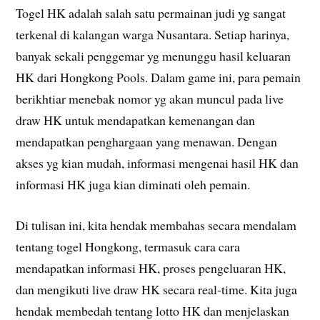
Togel HK adalah salah satu permainan judi yg sangat
terkenal di kalangan warga Nusantara. Setiap harinya,
banyak sekali penggemar yg menunggu hasil keluaran
HK dari Hongkong Pools. Dalam game ini, para pemain
berikhtiar menebak nomor yg akan muncul pada live
draw HK untuk mendapatkan kemenangan dan
mendapatkan penghargaan yang menawan. Dengan
akses yg kian mudah, informasi mengenai hasil HK dan
informasi HK juga kian diminati oleh pemain.
Di tulisan ini, kita hendak membahas secara mendalam
tentang togel Hongkong, termasuk cara cara
mendapatkan informasi HK, proses pengeluaran HK,
dan mengikuti live draw HK secara real-time. Kita juga
hendak membedah tentang lotto HK dan menjelaskan