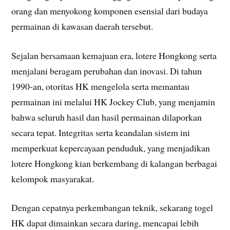
orang dan menyokong komponen esensial dari budaya
permainan di kawasan daerah tersebut.
Sejalan bersamaan kemajuan era, lotere Hongkong serta
menjalani beragam perubahan dan inovasi. Di tahun
1990-an, otoritas HK mengelola serta memantau
permainan ini melalui HK Jockey Club, yang menjamin
bahwa seluruh hasil dan hasil permainan dilaporkan
secara tepat. Integritas serta keandalan sistem ini
memperkuat kepercayaan penduduk, yang menjadikan
lotere Hongkong kian berkembang di kalangan berbagai
kelompok masyarakat.
Dengan cepatnya perkembangan teknik, sekarang togel
HK dapat dimainkan secara daring, mencapai lebih