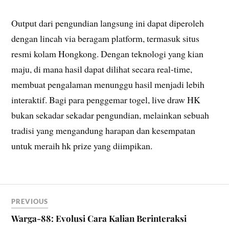
Output dari pengundian langsung ini dapat diperoleh
dengan lincah via beragam platform, termasuk situs
resmi kolam Hongkong. Dengan teknologi yang kian
maju, di mana hasil dapat dilihat secara real-time,
membuat pengalaman menunggu hasil menjadi lebih
interaktif. Bagi para penggemar togel, live draw HK
bukan sekadar sekadar pengundian, melainkan sebuah
tradisi yang mengandung harapan dan kesempatan
untuk meraih hk prize yang diimpikan.
PREVIOUS
Warga-88: Evolusi Cara Kalian Berinteraksi