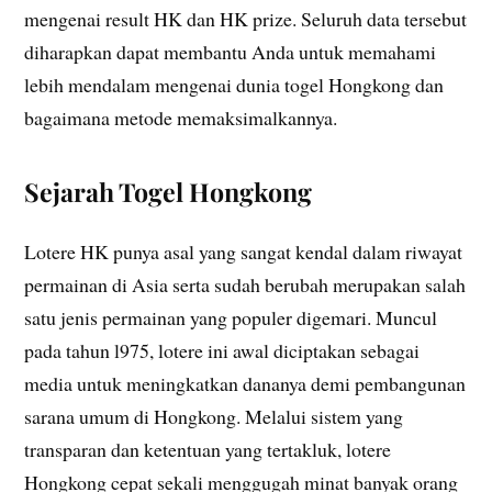
mengenai result HK dan HK prize. Seluruh data tersebut
diharapkan dapat membantu Anda untuk memahami
lebih mendalam mengenai dunia togel Hongkong dan
bagaimana metode memaksimalkannya.
Sejarah Togel Hongkong
Lotere HK punya asal yang sangat kendal dalam riwayat
permainan di Asia serta sudah berubah merupakan salah
satu jenis permainan yang populer digemari. Muncul
pada tahun l975, lotere ini awal diciptakan sebagai
media untuk meningkatkan dananya demi pembangunan
sarana umum di Hongkong. Melalui sistem yang
transparan dan ketentuan yang tertakluk, lotere
Hongkong cepat sekali menggugah minat banyak orang