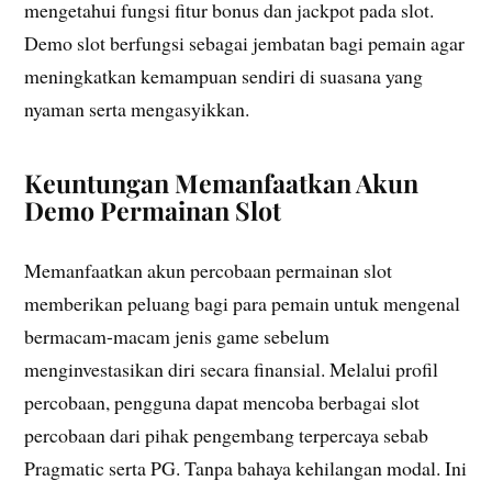
mengetahui fungsi fitur bonus dan jackpot pada slot.
Demo slot berfungsi sebagai jembatan bagi pemain agar
meningkatkan kemampuan sendiri di suasana yang
nyaman serta mengasyikkan.
Keuntungan Memanfaatkan Akun
Demo Permainan Slot
Memanfaatkan akun percobaan permainan slot
memberikan peluang bagi para pemain untuk mengenal
bermacam-macam jenis game sebelum
menginvestasikan diri secara finansial. Melalui profil
percobaan, pengguna dapat mencoba berbagai slot
percobaan dari pihak pengembang terpercaya sebab
Pragmatic serta PG. Tanpa bahaya kehilangan modal. Ini