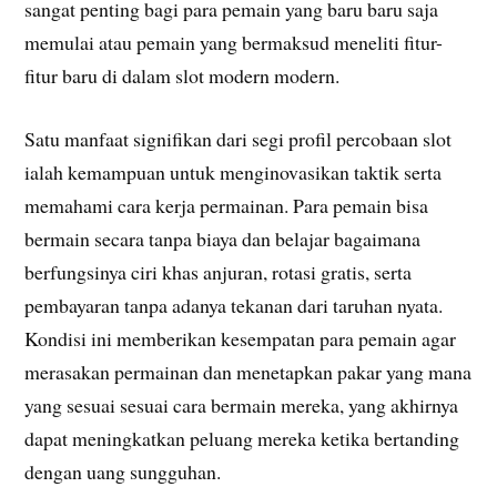
sangat penting bagi para pemain yang baru baru saja
memulai atau pemain yang bermaksud meneliti fitur-
fitur baru di dalam slot modern modern.
Satu manfaat signifikan dari segi profil percobaan slot
ialah kemampuan untuk menginovasikan taktik serta
memahami cara kerja permainan. Para pemain bisa
bermain secara tanpa biaya dan belajar bagaimana
berfungsinya ciri khas anjuran, rotasi gratis, serta
pembayaran tanpa adanya tekanan dari taruhan nyata.
Kondisi ini memberikan kesempatan para pemain agar
merasakan permainan dan menetapkan pakar yang mana
yang sesuai sesuai cara bermain mereka, yang akhirnya
dapat meningkatkan peluang mereka ketika bertanding
dengan uang sungguhan.