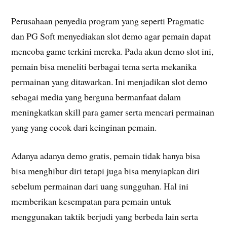
Perusahaan penyedia program yang seperti Pragmatic
dan PG Soft menyediakan slot demo agar pemain dapat
mencoba game terkini mereka. Pada akun demo slot ini,
pemain bisa meneliti berbagai tema serta mekanika
permainan yang ditawarkan. Ini menjadikan slot demo
sebagai media yang berguna bermanfaat dalam
meningkatkan skill para gamer serta mencari permainan
yang yang cocok dari keinginan pemain.
Adanya adanya demo gratis, pemain tidak hanya bisa
bisa menghibur diri tetapi juga bisa menyiapkan diri
sebelum permainan dari uang sungguhan. Hal ini
memberikan kesempatan para pemain untuk
menggunakan taktik berjudi yang berbeda lain serta