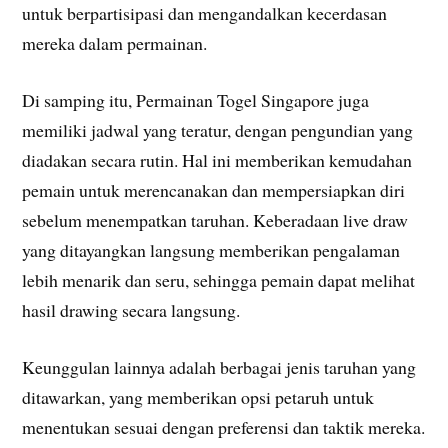
untuk berpartisipasi dan mengandalkan kecerdasan
mereka dalam permainan.
Di samping itu, Permainan Togel Singapore juga
memiliki jadwal yang teratur, dengan pengundian yang
diadakan secara rutin. Hal ini memberikan kemudahan
pemain untuk merencanakan dan mempersiapkan diri
sebelum menempatkan taruhan. Keberadaan live draw
yang ditayangkan langsung memberikan pengalaman
lebih menarik dan seru, sehingga pemain dapat melihat
hasil drawing secara langsung.
Keunggulan lainnya adalah berbagai jenis taruhan yang
ditawarkan, yang memberikan opsi petaruh untuk
menentukan sesuai dengan preferensi dan taktik mereka.