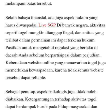
melampaui batas tersebut.
Selain bahaya finansial, ada juga aspek hukum yang
harus diwaspadai.
Live SGP
Di banyak negara, aktivitas
seperti togel mungkin dianggap ilegal, dan entitas yang
terlibat dalam permainan ini dapat terkena hukum.
Pastikan untuk mengetahui regulasi yang berlaku di
daerah Anda sebelum berpartisipasi dalam perjudian.
Keberadaan website online yang menawarkan togel juga
memerlukan kewaspadaan, karena tidak semua website
tersebut dapat reliable.
Sebagai penutup, aspek psikologis juga tidak boleh
diabaikan. Ketergantungan terhadap aktivitas togel
dapat berdampak buruk pada hidup masyarakat dan