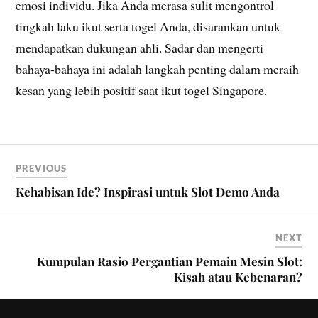
emosi individu. Jika Anda merasa sulit mengontrol
tingkah laku ikut serta togel Anda, disarankan untuk
mendapatkan dukungan ahli. Sadar dan mengerti
bahaya-bahaya ini adalah langkah penting dalam meraih
kesan yang lebih positif saat ikut togel Singapore.
PREVIOUS
Kehabisan Ide? Inspirasi untuk Slot Demo Anda
NEXT
Kumpulan Rasio Pergantian Pemain Mesin Slot:
Kisah atau Kebenaran?