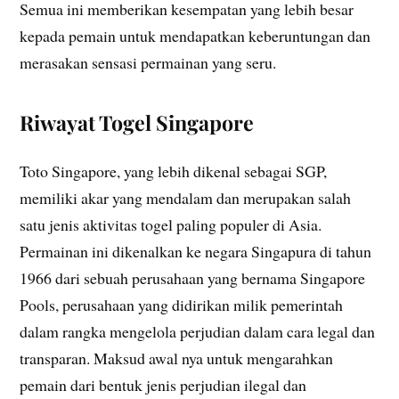
Semua ini memberikan kesempatan yang lebih besar
kepada pemain untuk mendapatkan keberuntungan dan
merasakan sensasi permainan yang seru.
Riwayat Togel Singapore
Toto Singapore, yang lebih dikenal sebagai SGP,
memiliki akar yang mendalam dan merupakan salah
satu jenis aktivitas togel paling populer di Asia.
Permainan ini dikenalkan ke negara Singapura di tahun
1966 dari sebuah perusahaan yang bernama Singapore
Pools, perusahaan yang didirikan milik pemerintah
dalam rangka mengelola perjudian dalam cara legal dan
transparan. Maksud awal nya untuk mengarahkan
pemain dari bentuk jenis perjudian ilegal dan