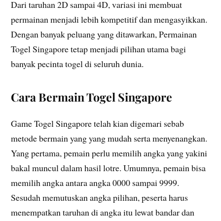
Dari taruhan 2D sampai 4D, variasi ini membuat
permainan menjadi lebih kompetitif dan mengasyikkan.
Dengan banyak peluang yang ditawarkan, Permainan
Togel Singapore tetap menjadi pilihan utama bagi
banyak pecinta togel di seluruh dunia.
Cara Bermain Togel Singapore
Game Togel Singapore telah kian digemari sebab
metode bermain yang yang mudah serta menyenangkan.
Yang pertama, pemain perlu memilih angka yang yakini
bakal muncul dalam hasil lotre. Umumnya, pemain bisa
memilih angka antara angka 0000 sampai 9999.
Sesudah memutuskan angka pilihan, peserta harus
menempatkan taruhan di angka itu lewat bandar dan