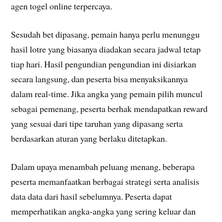
agen togel online terpercaya.
Sesudah bet dipasang, pemain hanya perlu menunggu
hasil lotre yang biasanya diadakan secara jadwal tetap
tiap hari. Hasil pengundian pengundian ini disiarkan
secara langsung, dan peserta bisa menyaksikannya
dalam real-time. Jika angka yang pemain pilih muncul
sebagai pemenang, peserta berhak mendapatkan reward
yang sesuai dari tipe taruhan yang dipasang serta
berdasarkan aturan yang berlaku ditetapkan.
Dalam upaya menambah peluang menang, beberapa
peserta memanfaatkan berbagai strategi serta analisis
data data dari hasil sebelumnya. Peserta dapat
memperhatikan angka-angka yang sering keluar dan