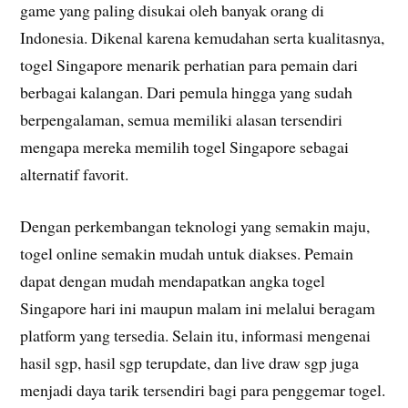
game yang paling disukai oleh banyak orang di
Indonesia. Dikenal karena kemudahan serta kualitasnya,
togel Singapore menarik perhatian para pemain dari
berbagai kalangan. Dari pemula hingga yang sudah
berpengalaman, semua memiliki alasan tersendiri
mengapa mereka memilih togel Singapore sebagai
alternatif favorit.
Dengan perkembangan teknologi yang semakin maju,
togel online semakin mudah untuk diakses. Pemain
dapat dengan mudah mendapatkan angka togel
Singapore hari ini maupun malam ini melalui beragam
platform yang tersedia. Selain itu, informasi mengenai
hasil sgp, hasil sgp terupdate, dan live draw sgp juga
menjadi daya tarik tersendiri bagi para penggemar togel.