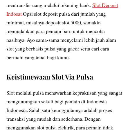
mentransfer uang melalui rekening bank.
Slot Deposit
Indosat
Opsi slot deposit pulsa dari jumlah yang
minimal, misalnya deposit slot 5000, semakin
memudahkan para pemain baru untuk mencoba
nasibnya. Ayo sama-sama menyelami lebih jauh alam
slot yang berbasis pulsa yang gacor serta cari cara
bermain yang tepat bagi kamu.
Keistimewaan Slot Via Pulsa
Slot melalui pulsa menawarkan kepraktisan yang sangat
menguntungkan sekali bagi pemain di Indonesia
Indonesia. Salah satu keunggulannya adalah proses
transaksi yang mudah dan sederhana. Dengan
menggunakan slot pulsa elektrik, para pemain tidak