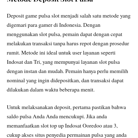
Deposit game pulsa slot menjadi salah satu metode yang
digemari para gamer di Indonesia. Dengan
menggunakan slot pulsa, pemain dapat dengan cepat
melakukan transaksi tanpa harus repot dengan prosedur
rumit. Metode ini ideal untuk user layanan seperti
Indosat dan Tri, yang mempunyai layanan slot pulsa
dengan instan dan mudah. Pemain hanya perlu memilih
nominal yang ingin didepositkan, dan transaksi dapat
dilakukan dalam waktu beberapa menit.
Untuk melaksanakan deposit, pertama pastikan bahwa
saldo pulsa Anda Anda mencukupi. Jika anda
memanfaatkan slot top up Indosat Ooredoo atau 3,
cukup akses situs penyedia permainan pulsa yang anda