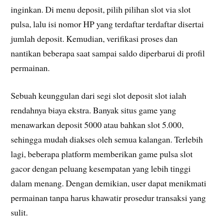
inginkan. Di menu deposit, pilih pilihan slot via slot
pulsa, lalu isi nomor HP yang terdaftar terdaftar disertai
jumlah deposit. Kemudian, verifikasi proses dan
nantikan beberapa saat sampai saldo diperbarui di profil
permainan.
Sebuah keunggulan dari segi slot deposit slot ialah
rendahnya biaya ekstra. Banyak situs game yang
menawarkan deposit 5000 atau bahkan slot 5.000,
sehingga mudah diakses oleh semua kalangan. Terlebih
lagi, beberapa platform memberikan game pulsa slot
gacor dengan peluang kesempatan yang lebih tinggi
dalam menang. Dengan demikian, user dapat menikmati
permainan tanpa harus khawatir prosedur transaksi yang
sulit.