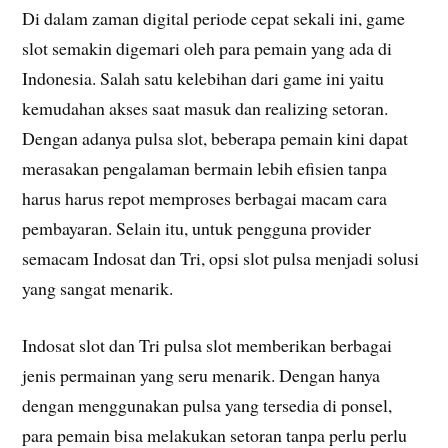
Di dalam zaman digital periode cepat sekali ini, game
slot semakin digemari oleh para pemain yang ada di
Indonesia. Salah satu kelebihan dari game ini yaitu
kemudahan akses saat masuk dan realizing setoran.
Dengan adanya pulsa slot, beberapa pemain kini dapat
merasakan pengalaman bermain lebih efisien tanpa
harus harus repot memproses berbagai macam cara
pembayaran. Selain itu, untuk pengguna provider
semacam Indosat dan Tri, opsi slot pulsa menjadi solusi
yang sangat menarik.
Indosat slot dan Tri pulsa slot memberikan berbagai
jenis permainan yang seru menarik. Dengan hanya
dengan menggunakan pulsa yang tersedia di ponsel,
para pemain bisa melakukan setoran tanpa perlu perlu