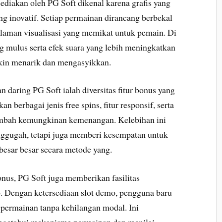
ediakan oleh PG Soft dikenal karena grafis yang
ng inovatif. Setiap permainan dirancang berbekal
alaman visualisasi yang memikat untuk pemain. Di
g mulus serta efek suara yang lebih meningkatkan
kin menarik dan mengasyikkan.
 daring PG Soft ialah diversitas fitur bonus yang
 berbagai jenis free spins, fitur responsif, serta
bah kemungkinan kemenangan. Kelebihan ini
ggugah, tetapi juga memberi kesempatan untuk
besar besar secara metode yang.
onus, PG Soft juga memberikan fasilitas
o. Dengan ketersediaan slot demo, pengguna baru
permainan tanpa kehilangan modal. Ini