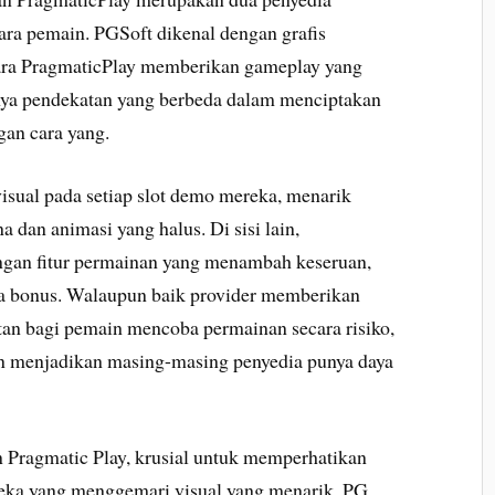
ara pemain. PGSoft dikenal dengan grafis
ra PragmaticPlay memberikan gameplay yang
nya pendekatan yang berbeda dalam menciptakan
gan cara yang.
isual pada setiap slot demo mereka, menarik
 dan animasi yang halus. Di sisi lain,
gan fitur permainan yang menambah keseruan,
ka bonus. Walaupun baik provider memberikan
an bagi pemain mencoba permainan secara risiko,
in menjadikan masing-masing penyedia punya daya
Pragmatic Play, krusial untuk memperhatikan
reka yang menggemari visual yang menarik, PG