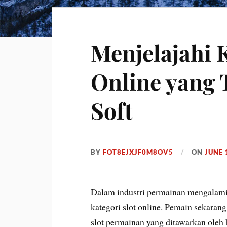
Menjelajahi 
Online yang
Soft
BY
FOT8EJXJF0M8OV5
ON
JUNE 
Dalam industri permainan mengalami
kategori slot online. Pemain sekaran
slot permainan yang ditawarkan oleh 