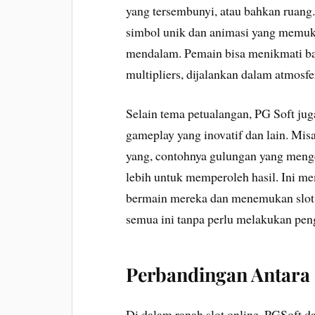
yang tersembunyi, atau bahkan ruang.
simbol unik dan animasi yang memu
mendalam. Pemain bisa menikmati baga
multipliers, dijalankan dalam atmos
Selain tema petualangan, PG Soft j
gameplay yang inovatif dan lain. M
yang, contohnya gulungan yang meng
lebih untuk memperoleh hasil. Ini 
bermain mereka dan menemukan slot o
semua ini tanpa perlu melakukan peng
Perbandingan Antara 
Di dalam ranah slot online, PGSoft 