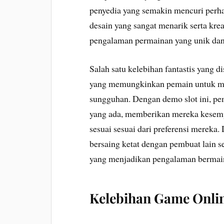
penyedia yang semakin mencuri perha
desain yang sangat menarik serta kr
pengalaman permainan yang unik dan
Salah satu kelebihan fantastis yang 
yang memungkinkan pemain untuk me
sungguhan. Dengan demo slot ini, pe
yang ada, memberikan mereka kesem
sesuai sesuai dari preferensi mereka
bersaing ketat dengan pembuat lain 
yang menjadikan pengalaman bermain 
Kelebihan Game Onlin