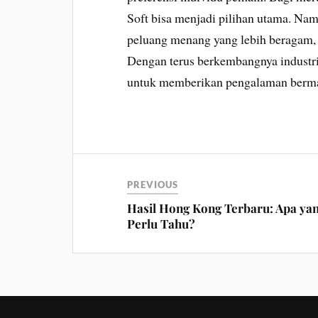
Soft bisa menjadi pilihan utama. Nam
peluang menang yang lebih beragam,
Dengan terus berkembangnya industri 
untuk memberikan pengalaman bermain 
PREVIOUS
Hasil Hong Kong Terbaru: Apa ya
Perlu Tahu?