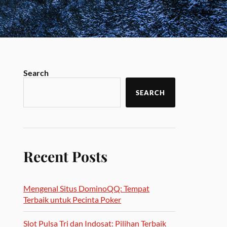
Search
SEARCH
Recent Posts
Mengenal Situs DominoQQ: Tempat
Terbaik untuk Pecinta Poker
Slot Pulsa Tri dan Indosat: Pilihan Terbaik