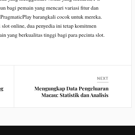
un bagi pemain yang mencari variasi fitur dan
 PragmaticPlay barangkali cocok untuk mereka.
slot online, dua penyedia ini tetap komitmen
yang berkualitas tinggi bagi para pecinta slot.
NEXT
ng
Mengungkap Data Pengeluaran
Macau: Statistik dan Analisis