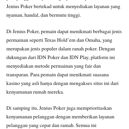
Jenius Poker bertekad untuk menyediakan layanan yang
nyaman, handal, dan bermutu tinggi.
Di Jenius Poker, pemain dapat menikmati berbagai jenis
permainan seperti Texas Hold’em dan Omaha, yang
merupakan jenis populer dalam ranah poker. Dengan
dukungan dari IDN Poker dan IDN Play, platform ini
menyediakan metode permainan yang fair dan
transparan. Para pemain dapat menikmati suasana
kasino yang asli hanya dengan mengakses situs ini dari
kenyamanan rumah mereka.
Di samping itu, Jenius Poker juga memprioritaskan
kenyamanan pelanggan dengan memberikan layanan
pelanggan yang cepat dan ramah. Semua ini