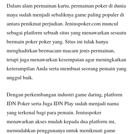
Dalam alam permainan kartu, permainan poker di dunia
maya sudah menjadi sebaliknya game paling populer di
antara penikmat perjudian. Jeniuspoker.com muncul
sebagai platform sebuah situs yang menawarkan sesuatu
bermain poker poker yang. Situs ini tidak hanya
menghadirkan bermacam-macam jenis permainan,
tetapi juga menawarkan kesempatan agar meningkatkan
keterampilan Anda serta membuat seorang pemain yang
unggul baik.
Dengan perkembangan industri game daring, platform
IDN Poker serta Juga IDN Play sudah menjadi nama
yang terkenal bagi para pemain. Jeniuspoker
menawarkan akses mudah kepada dua platform ini,
memudahkan penggunanya untuk menikmati game