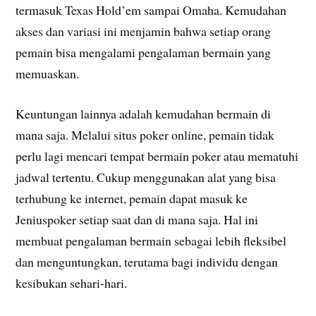
termasuk Texas Hold’em sampai Omaha. Kemudahan
akses dan variasi ini menjamin bahwa setiap orang
pemain bisa mengalami pengalaman bermain yang
memuaskan.
Keuntungan lainnya adalah kemudahan bermain di
mana saja. Melalui situs poker online, pemain tidak
perlu lagi mencari tempat bermain poker atau mematuhi
jadwal tertentu. Cukup menggunakan alat yang bisa
terhubung ke internet, pemain dapat masuk ke
Jeniuspoker setiap saat dan di mana saja. Hal ini
membuat pengalaman bermain sebagai lebih fleksibel
dan menguntungkan, terutama bagi individu dengan
kesibukan sehari-hari.