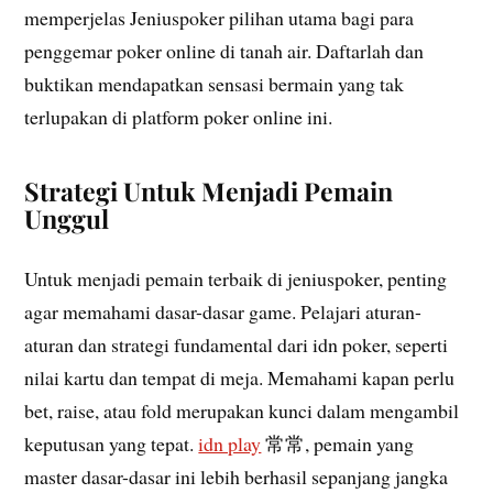
memperjelas Jeniuspoker pilihan utama bagi para
penggemar poker online di tanah air. Daftarlah dan
buktikan mendapatkan sensasi bermain yang tak
terlupakan di platform poker online ini.
Strategi Untuk Menjadi Pemain
Unggul
Untuk menjadi pemain terbaik di jeniuspoker, penting
agar memahami dasar-dasar game. Pelajari aturan-
aturan dan strategi fundamental dari idn poker, seperti
nilai kartu dan tempat di meja. Memahami kapan perlu
bet, raise, atau fold merupakan kunci dalam mengambil
keputusan yang tepat.
idn play
常常, pemain yang
master dasar-dasar ini lebih berhasil sepanjang jangka