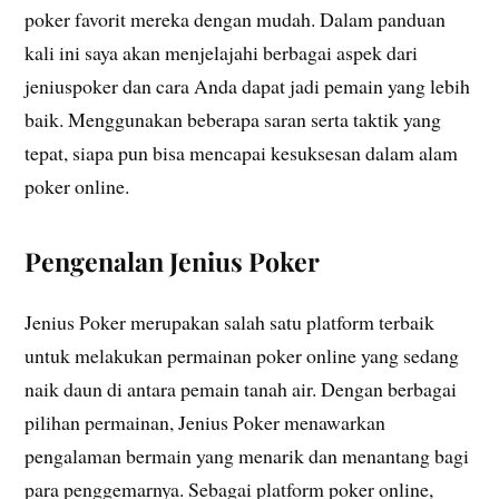
poker favorit mereka dengan mudah. Dalam panduan
kali ini saya akan menjelajahi berbagai aspek dari
jeniuspoker dan cara Anda dapat jadi pemain yang lebih
baik. Menggunakan beberapa saran serta taktik yang
tepat, siapa pun bisa mencapai kesuksesan dalam alam
poker online.
Pengenalan Jenius Poker
Jenius Poker merupakan salah satu platform terbaik
untuk melakukan permainan poker online yang sedang
naik daun di antara pemain tanah air. Dengan berbagai
pilihan permainan, Jenius Poker menawarkan
pengalaman bermain yang menarik dan menantang bagi
para penggemarnya. Sebagai platform poker online,