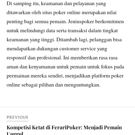
Di samping itu, keamanan dan pelayanan yang
ditawarkan oleh situs poker online merupakan nilai
penting bagi semua pemain. Jeniuspoker berkomitmen
untuk melindungi data serta transaksi dalam tingkat
keamanan yang tinggi. Ditambah lagi, pelanggan bisa
mendapatkan dukungan customer service yang
responsif dan profesional. Ini memberikan rasa rasa
aman dan kenyamanan untuk pemain untuk fokus pada
permainan mereka sendiri, menjadikan platform poker
online sebagai pilihan dan menguntungkan.
PREVIOUS
Kompetisi Ketat di FerariPoker: Menjadi Pemain
Unggul