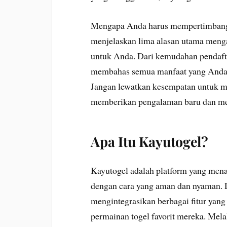
Mengapa Anda harus mempertimbangk
menjelaskan lima alasan utama men
untuk Anda. Dari kemudahan pendaft
membahas semua manfaat yang Anda d
Jangan lewatkan kesempatan untuk m
memberikan pengalaman baru dan m
Apa Itu Kayutogel?
Kayutogel adalah platform yang men
dengan cara yang aman dan nyaman. 
mengintegrasikan berbagai fitur y
permainan togel favorit mereka. Mela