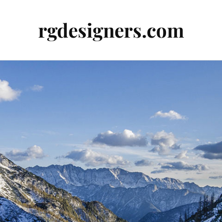
rgdesigners.com