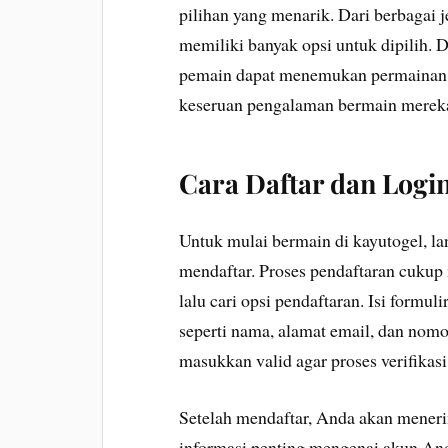
pilihan yang menarik. Dari berbagai 
memiliki banyak opsi untuk dipilih. D
pemain dapat menemukan permainan 
keseruan pengalaman bermain merek
Cara Daftar dan Logi
Untuk mulai bermain di kayutogel, l
mendaftar. Proses pendaftaran cukup 
lalu cari opsi pendaftaran. Isi formu
seperti nama, alamat email, dan nomo
masukkan valid agar proses verifikasi
Setelah mendaftar, Anda akan menerim
informasi penting mengenai akun Anda