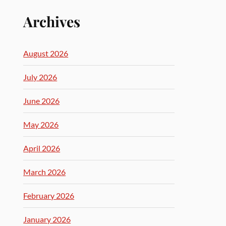
Archives
August 2026
July 2026
June 2026
May 2026
April 2026
March 2026
February 2026
January 2026