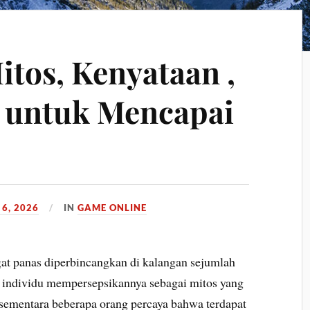
itos, Kenyataan ,
 untuk Mencapai
 6, 2026
IN
GAME ONLINE
gat panas diperbincangkan di kalangan sejumlah
 individu mempersepsikannya sebagai mitos yang
 sementara beberapa orang percaya bahwa terdapat