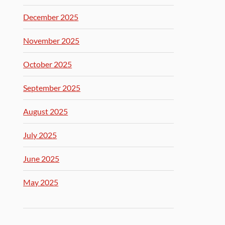
December 2025
November 2025
October 2025
September 2025
August 2025
July 2025
June 2025
May 2025