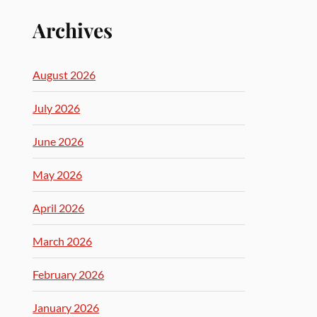
Archives
August 2026
July 2026
June 2026
May 2026
April 2026
March 2026
February 2026
January 2026