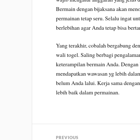
Bermain dengan bijaksana akan meno
permainan tetap seru. Selalu ingat u
berlebihan agar Anda tetap bisa bert
Yang terakhir, cobalah bergabung de
wali togel. Saling berbagi pengalama
keterampilan bermain Anda. Dengan 
mendapatkan wawasan yg lebih dalam
belum Anda lalui. Kerja sama dengan
lebih baik dalam permainan.
PREVIOUS