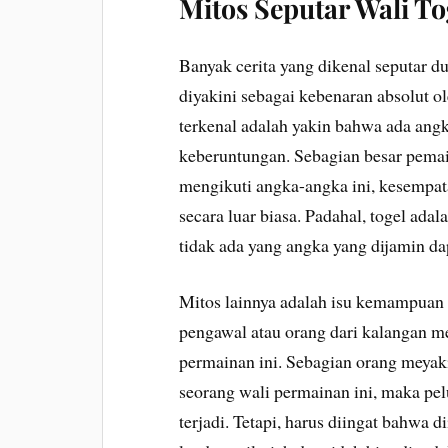
Mitos Seputar Wali To
Banyak cerita yang dikenal seputar 
diyakini sebagai kebenaran absolut ol
terkenal adalah yakin bahwa ada ang
keberuntungan. Sebagian besar pemain
mengikuti angka-angka ini, kesempa
secara luar biasa. Padahal, togel ada
tidak ada yang angka yang dijamin 
Mitos lainnya adalah isu kemampuan 
pengawal atau orang dari kalangan 
permainan ini. Sebagian orang meyak
seorang wali permainan ini, maka pe
terjadi. Tetapi, harus diingat bahwa 