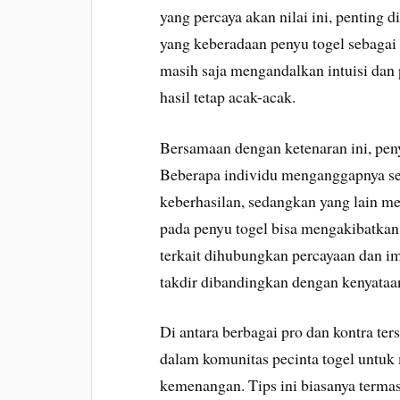
yang percaya akan nilai ini, penting d
yang keberadaan penyu togel sebagai 
masih saja mengandalkan intuisi dan
hasil tetap acak-acak.
Bersamaan dengan ketenaran ini, pen
Beberapa individu menganggapnya se
keberhasilan, sedangkan yang lain 
pada penyu togel bisa mengakibatkan
terkait dihubungkan percayaan dan i
takdir dibandingkan dengan kenyataan
Di antara berbagai pro dan kontra ter
dalam komunitas pecinta togel untu
kemenangan. Tips ini biasanya termas