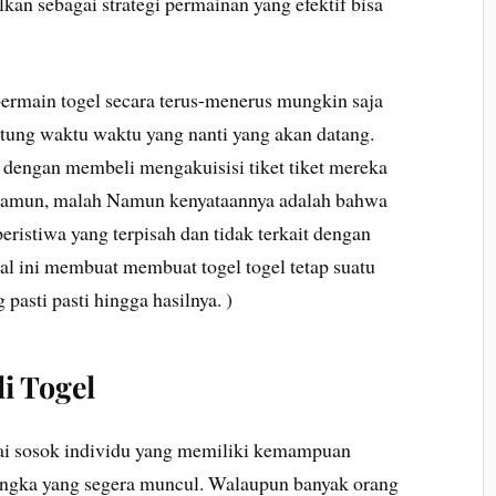
lkan sebagai strategi permainan yang efektif bisa
bermain togel secara terus-menerus mungkin saja
ntung waktu waktu yang nanti yang akan datang.
dengan membeli mengakuisisi tiket tiket mereka
namun, malah Namun kenyataannya adalah bahwa
eristiwa yang terpisah dan tidak terkait dengan
al ini membuat membuat togel togel tetap suatu
pasti pasti hingga hasilnya. )
i Togel
agai sosok individu yang memiliki kemampuan
ngka yang segera muncul. Walaupun banyak orang