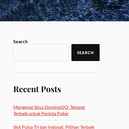
Search
SEARCH
Recent Posts
Mengenal Situs DominoQQ: Tempat
Terbaik untuk Pecinta Poker
Slot Pulsa Tri dan Indosat: Pilihan Terbaik