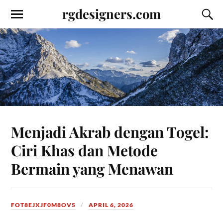
rgdesigners.com
Menjadi Akrab dengan Togel:
Ciri Khas dan Metode
Bermain yang Menawan
FOT8EJXJF0M8OV5
APRIL 6, 2026