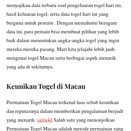
menyajikan data terbaru soal pengeluaran togel hari ini,
hasil keluaran togel, serta data togel hari ini yang
berguna untuk pemain . Dengan memahami beragam
data ini, para pemain bisa membuat pilihan yang lebih
baik dalam menentukan angka-angka togel yang ingin
mereka mereka pasang. Mari kita jelajahi lebih jauh
mengenai togel Macau serta berbagai aspek menarik
yang ada di sekitarnya.
Keunikan Togel di Macau
Permainan Togel Macau terkenal luas sebab keunikan
dan reputasinya dalam memberikan pengalaman berjudi
yang menarik.
salju4d
Salah satu yang menonjolkan
Permainan Togel Macau adalah metode permainan yang