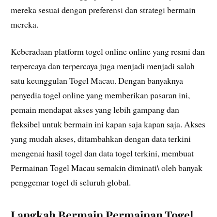
mereka sesuai dengan preferensi dan strategi bermain
mereka.
Keberadaan platform togel online online yang resmi dan
terpercaya dan terpercaya juga menjadi menjadi salah
satu keunggulan Togel Macau. Dengan banyaknya
penyedia togel online yang memberikan pasaran ini,
pemain mendapat akses yang lebih gampang dan
fleksibel untuk bermain ini kapan saja kapan saja. Akses
yang mudah akses, ditambahkan dengan data terkini
mengenai hasil togel dan data togel terkini, membuat
Permainan Togel Macau semakin diminati\ oleh banyak
penggemar togel di seluruh global.
Langkah Bermain Permainan Togel