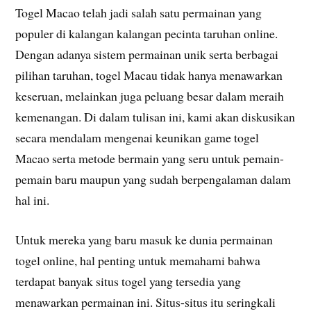
Togel Macao telah jadi salah satu permainan yang
populer di kalangan kalangan pecinta taruhan online.
Dengan adanya sistem permainan unik serta berbagai
pilihan taruhan, togel Macau tidak hanya menawarkan
keseruan, melainkan juga peluang besar dalam meraih
kemenangan. Di dalam tulisan ini, kami akan diskusikan
secara mendalam mengenai keunikan game togel
Macao serta metode bermain yang seru untuk pemain-
pemain baru maupun yang sudah berpengalaman dalam
hal ini.
Untuk mereka yang baru masuk ke dunia permainan
togel online, hal penting untuk memahami bahwa
terdapat banyak situs togel yang tersedia yang
menawarkan permainan ini. Situs-situs itu seringkali