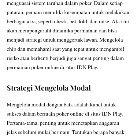
menguasai sistem taruhan dalam poker. Dalam setiap
putaran, pemain memiliki kesempatan untuk melakukan
berbagai aksi, seperti check, bet, fold, dan raise. Aksi ini
akan mempengaruhi dinamika permainan dan bisa
menjadi strategi untuk menggertak lawan. Mengelola
chip dan memahami saat yang tepat untuk mengambil
risiko atau berhenti berjudi juga sangat penting dalam
permainan poker online di situs IDN Play.
Strategi Mengelola Modal
Mengelola modal dengan baik adalah kunci untuk
sukses dalam bermain poker online di situs IDN Play.
Pertama-tama, penting untuk menetapkan anggaran
jelas sebelum mulai bermain. Tentukan berapa banyak