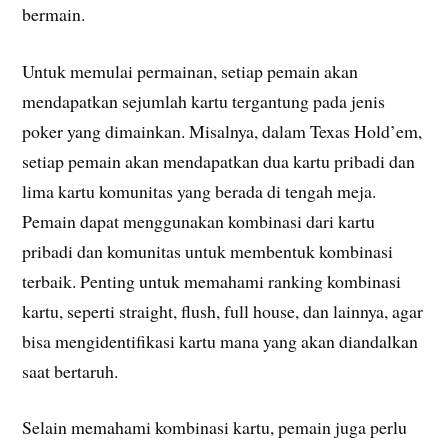
bermain.
Untuk memulai permainan, setiap pemain akan
mendapatkan sejumlah kartu tergantung pada jenis
poker yang dimainkan. Misalnya, dalam Texas Hold’em,
setiap pemain akan mendapatkan dua kartu pribadi dan
lima kartu komunitas yang berada di tengah meja.
Pemain dapat menggunakan kombinasi dari kartu
pribadi dan komunitas untuk membentuk kombinasi
terbaik. Penting untuk memahami ranking kombinasi
kartu, seperti straight, flush, full house, dan lainnya, agar
bisa mengidentifikasi kartu mana yang akan diandalkan
saat bertaruh.
Selain memahami kombinasi kartu, pemain juga perlu