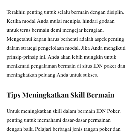
Terakhir, penting untuk selalu bermain dengan disiplin.
Ketika modal Anda mulai menipis, hindari godaan
untuk terus bermain demi mengejar kerugian.
Mengetahui kapan harus berhenti adalah aspek penting
dalam strategi pengelolaan modal. Jika Anda mengikuti
prinsip-prinsip ini, Anda akan lebih mungkin untuk
menikmati pengalaman bermain di situs IDN poker dan
meningkatkan peluang Anda untuk sukses.
Tips Meningkatkan Skill Bermain
Untuk meningkatkan skill dalam bermain IDN Poker,
penting untuk memahami dasar-dasar permainan
dengan baik. Pelajari berbagai jenis tangan poker dan