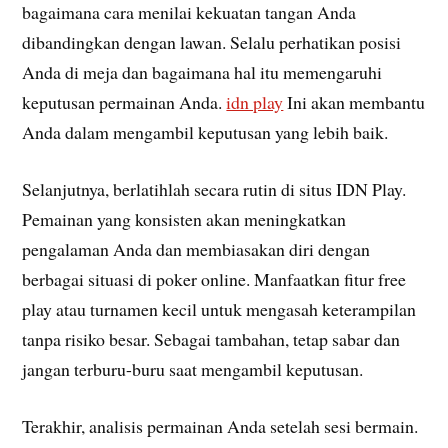
bagaimana cara menilai kekuatan tangan Anda
dibandingkan dengan lawan. Selalu perhatikan posisi
Anda di meja dan bagaimana hal itu memengaruhi
keputusan permainan Anda.
idn play
Ini akan membantu
Anda dalam mengambil keputusan yang lebih baik.
Selanjutnya, berlatihlah secara rutin di situs IDN Play.
Pemainan yang konsisten akan meningkatkan
pengalaman Anda dan membiasakan diri dengan
berbagai situasi di poker online. Manfaatkan fitur free
play atau turnamen kecil untuk mengasah keterampilan
tanpa risiko besar. Sebagai tambahan, tetap sabar dan
jangan terburu-buru saat mengambil keputusan.
Terakhir, analisis permainan Anda setelah sesi bermain.