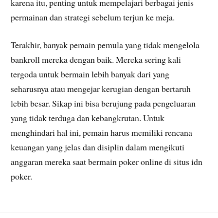
karena itu, penting untuk mempelajari berbagai jenis
permainan dan strategi sebelum terjun ke meja.
Terakhir, banyak pemain pemula yang tidak mengelola
bankroll mereka dengan baik. Mereka sering kali
tergoda untuk bermain lebih banyak dari yang
seharusnya atau mengejar kerugian dengan bertaruh
lebih besar. Sikap ini bisa berujung pada pengeluaran
yang tidak terduga dan kebangkrutan. Untuk
menghindari hal ini, pemain harus memiliki rencana
keuangan yang jelas dan disiplin dalam mengikuti
anggaran mereka saat bermain poker online di situs idn
poker.