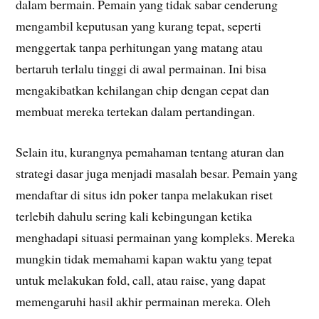
dalam bermain. Pemain yang tidak sabar cenderung
mengambil keputusan yang kurang tepat, seperti
menggertak tanpa perhitungan yang matang atau
bertaruh terlalu tinggi di awal permainan. Ini bisa
mengakibatkan kehilangan chip dengan cepat dan
membuat mereka tertekan dalam pertandingan.
Selain itu, kurangnya pemahaman tentang aturan dan
strategi dasar juga menjadi masalah besar. Pemain yang
mendaftar di situs idn poker tanpa melakukan riset
terlebih dahulu sering kali kebingungan ketika
menghadapi situasi permainan yang kompleks. Mereka
mungkin tidak memahami kapan waktu yang tepat
untuk melakukan fold, call, atau raise, yang dapat
memengaruhi hasil akhir permainan mereka. Oleh