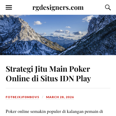
rgdesigners.com
Strategi Jitu Main Poker
Online di Situs IDN Play
FOT8EJXJF0M8OV5
MARCH 28, 2026
Poker online semakin populer di kalangan pemain di