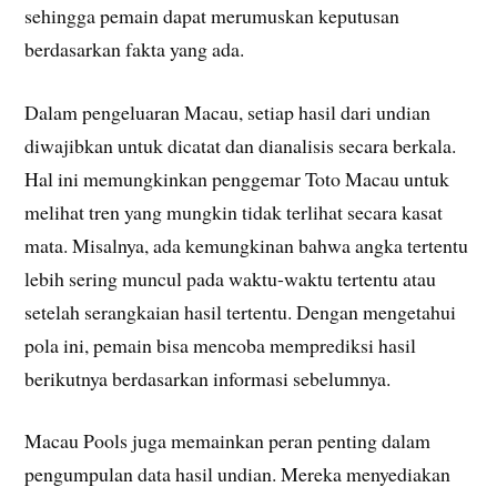
sehingga pemain dapat merumuskan keputusan
berdasarkan fakta yang ada.
Dalam pengeluaran Macau, setiap hasil dari undian
diwajibkan untuk dicatat dan dianalisis secara berkala.
Hal ini memungkinkan penggemar Toto Macau untuk
melihat tren yang mungkin tidak terlihat secara kasat
mata. Misalnya, ada kemungkinan bahwa angka tertentu
lebih sering muncul pada waktu-waktu tertentu atau
setelah serangkaian hasil tertentu. Dengan mengetahui
pola ini, pemain bisa mencoba memprediksi hasil
berikutnya berdasarkan informasi sebelumnya.
Macau Pools juga memainkan peran penting dalam
pengumpulan data hasil undian. Mereka menyediakan