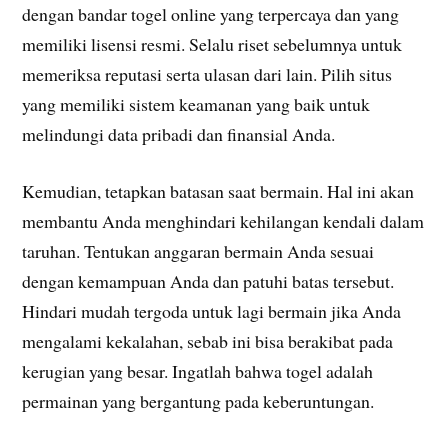
dengan bandar togel online yang terpercaya dan yang
memiliki lisensi resmi. Selalu riset sebelumnya untuk
memeriksa reputasi serta ulasan dari lain. Pilih situs
yang memiliki sistem keamanan yang baik untuk
melindungi data pribadi dan finansial Anda.
Kemudian, tetapkan batasan saat bermain. Hal ini akan
membantu Anda menghindari kehilangan kendali dalam
taruhan. Tentukan anggaran bermain Anda sesuai
dengan kemampuan Anda dan patuhi batas tersebut.
Hindari mudah tergoda untuk lagi bermain jika Anda
mengalami kekalahan, sebab ini bisa berakibat pada
kerugian yang besar. Ingatlah bahwa togel adalah
permainan yang bergantung pada keberuntungan.