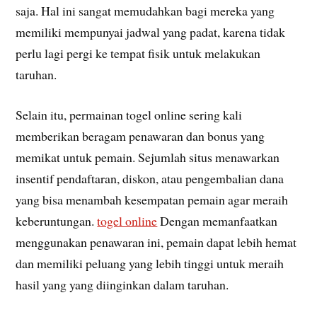
saja. Hal ini sangat memudahkan bagi mereka yang
memiliki mempunyai jadwal yang padat, karena tidak
perlu lagi pergi ke tempat fisik untuk melakukan
taruhan.
Selain itu, permainan togel online sering kali
memberikan beragam penawaran dan bonus yang
memikat untuk pemain. Sejumlah situs menawarkan
insentif pendaftaran, diskon, atau pengembalian dana
yang bisa menambah kesempatan pemain agar meraih
keberuntungan.
togel online
Dengan memanfaatkan
menggunakan penawaran ini, pemain dapat lebih hemat
dan memiliki peluang yang lebih tinggi untuk meraih
hasil yang yang diinginkan dalam taruhan.