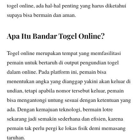
togel online, ada hal-hal penting yang harus diketahui
supaya bisa bermain dan aman.
Apa Itu Bandar Togel Online?
Togel online merupakan tempat yang memfasilitasi
pemain untuk bertaruh di output pengundian togel
dalam online. Pada platform ini, pemain bisa
menentukan angka yang dianggap yakini akan keluar di
undian, tetapi apabila nomor tersebut keluar, pemain
bisa mengantongi untung sesuai dengan ketentuan yang
ada. Dengan kemajuan teknologi, bermain lotre
sekarang jadi semakin sederhana dan efisien, karena
pemain tak perlu pergi ke lokas fisik demi memasang
taruhan.