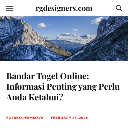
rgdesigners.com
Bandar Togel Online:
Informasi Penting yang Perlu
Anda Ketahui?
FOT8EJXJF0M8OV5
FEBRUARY 28, 2026