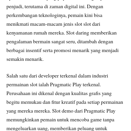
penjudi, terutama di zaman digital ini. Dengan
perkembangan teknologinya, pemain kini bisa
menikmati macam-macam jenis slot slot dari
kenyamanan rumah mereka. Slot daring memberikan
pengalaman bermain sangat seru, ditambah dengan
berbagai insentif serta promosi menarik yang menjadi
semakin menarik.
Salah satu dari developer terkenal dalam industri
permainan slot ialah Pragmatic Play terkenal.
Perusahaan ini dikenal dengan kualitas grafis yang
begitu memukau dan fitur kreatif pada setiap permainan
yang mereka mereka. Slot demo dari Pragmatic Play
memungkinkan pemain untuk mencoba game tanpa
mengeluarkan uang, memberikan peluang untuk