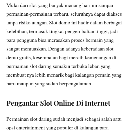
Mulai dari slot yang banyak menang hari ini sampai
permainan-permainan terbaru, seluruhnya dapat diakses
tanpa risiko uangan. Slot demo ini hadir dalam berbagai
kelebihan, termasuk tingkat pengembalian tinggi, jadi
para pengguna bisa merasakan proses bermain yang
sangat memuaskan. Dengan adanya keberadaan slot
demo gratis, kesempatan bagi meraih kemenangan di
permainan slot daring semakin terbuka lebar, yang
membuat nya lebih menarik bagi kalangan pemain yang
baru maupun yang sudah berpengalaman.
Pengantar Slot Online Di Internet
Permainan slot daring sudah menjadi sebagai salah satu
opsi entertainment yang populer di kalangan para