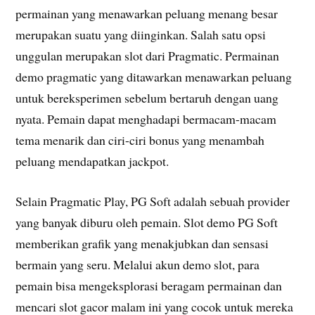
permainan yang menawarkan peluang menang besar
merupakan suatu yang diinginkan. Salah satu opsi
unggulan merupakan slot dari Pragmatic. Permainan
demo pragmatic yang ditawarkan menawarkan peluang
untuk bereksperimen sebelum bertaruh dengan uang
nyata. Pemain dapat menghadapi bermacam-macam
tema menarik dan ciri-ciri bonus yang menambah
peluang mendapatkan jackpot.
Selain Pragmatic Play, PG Soft adalah sebuah provider
yang banyak diburu oleh pemain. Slot demo PG Soft
memberikan grafik yang menakjubkan dan sensasi
bermain yang seru. Melalui akun demo slot, para
pemain bisa mengeksplorasi beragam permainan dan
mencari slot gacor malam ini yang cocok untuk mereka