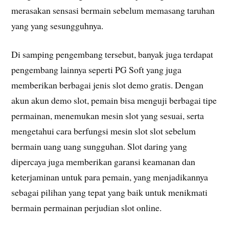
merasakan sensasi bermain sebelum memasang taruhan
yang yang sesungguhnya.
Di samping pengembang tersebut, banyak juga terdapat
pengembang lainnya seperti PG Soft yang juga
memberikan berbagai jenis slot demo gratis. Dengan
akun akun demo slot, pemain bisa menguji berbagai tipe
permainan, menemukan mesin slot yang sesuai, serta
mengetahui cara berfungsi mesin slot slot sebelum
bermain uang uang sungguhan. Slot daring yang
dipercaya juga memberikan garansi keamanan dan
keterjaminan untuk para pemain, yang menjadikannya
sebagai pilihan yang tepat yang baik untuk menikmati
bermain permainan perjudian slot online.