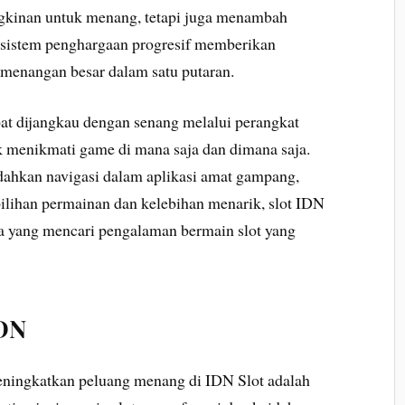
gkinan untuk menang, tetapi juga menambah
, sistem penghargaan progresif memberikan
menangan besar dalam satu putaran.
at dijangkau dengan senang melalui perangkat
menikmati game di mana saja dan dimana saja.
ahkan navigasi dalam aplikasi amat gampang,
lihan permainan dan kelebihan menarik, slot IDN
a yang mencari pengalaman bermain slot yang
IDN
eningkatkan peluang menang di IDN Slot adalah