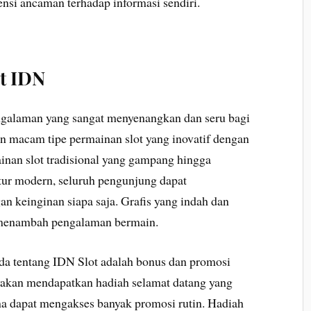
ensi ancaman terhadap informasi sendiri.
t IDN
galaman yang sangat menyenangkan dan seru bagi
an macam tipe permainan slot yang inovatif dengan
inan slot tradisional yang gampang hingga
fitur modern, seluruh pengunjung dapat
n keinginan siapa saja. Grafis yang indah dan
 menambah pengalaman bermain.
da tentang IDN Slot adalah bonus dan promosi
yakan mendapatkan hadiah selamat datang yang
a dapat mengakses banyak promosi rutin. Hadiah