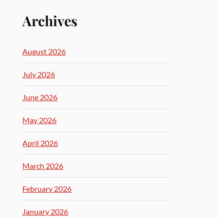
Archives
August 2026
July 2026
June 2026
May 2026
April 2026
March 2026
February 2026
January 2026