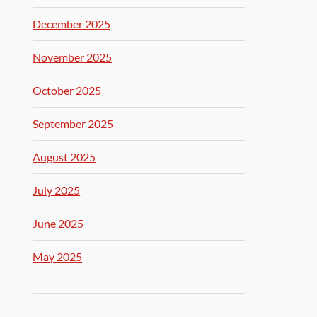
December 2025
November 2025
October 2025
September 2025
August 2025
July 2025
June 2025
May 2025