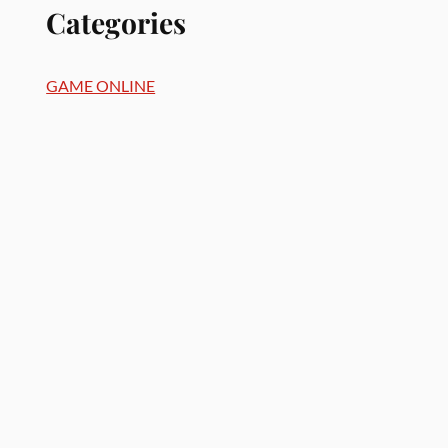
Categories
GAME ONLINE