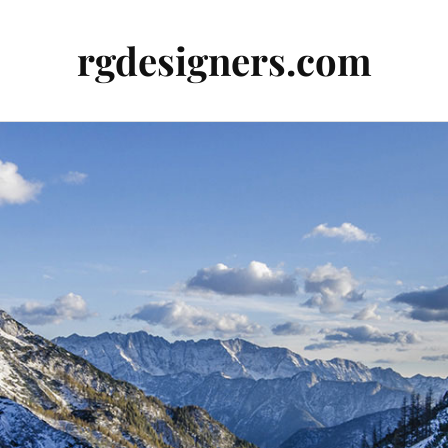
rgdesigners.com