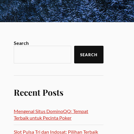
Search
SEARCH
Recent Posts
Mengenal Situs DominoQQ: Tempat
Terbaik untuk Pecinta Poker
Slot Pulsa Tri dan Indosat: Pilihan Terbaik