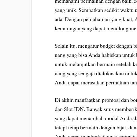
memahami permainan dengan baik. Set
yang unik. Sempatkan sedikit waktu
ada. Dengan pemahaman yang kuat, An
keuntungan yang dapat menolong me
Selain itu, mengatur budget dengan b
uang yang bisa Anda habiskan untuk
untuk melanjutkan bermain setelah k
uang yang sengaja dialokasikan untu
Anda dapat merasakan permainan tan
Di akhir, manfaatkan promosi dan bon
dan Slot IDN. Banyak situs memberika
yang dapat menambah modal Anda. J
tetapi tetap bermain dengan bijak da
Anda dapat meningkatkan kesempatan 