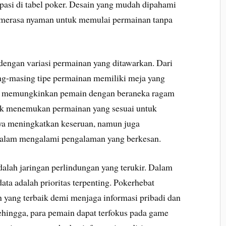
sipasi di tabel poker. Desain yang mudah dipahami
 merasa nyaman untuk memulai permainan tanpa
l dengan variasi permainan yang ditawarkan. Dari
g-masing tipe permainan memiliki meja yang
ini memungkinkan pemain dengan beraneka ragam
tuk menemukan permainan yang sesuai untuk
anya meningkatkan keseruan, namun juga
dalam mengalami pengalaman yang berkesan.
 adalah jaringan perlindungan yang terukir. Dalam
ata adalah prioritas terpenting. Pokerhebat
yang terbaik demi menjaga informasi pribadi dan
ehingga, para pemain dapat terfokus pada game