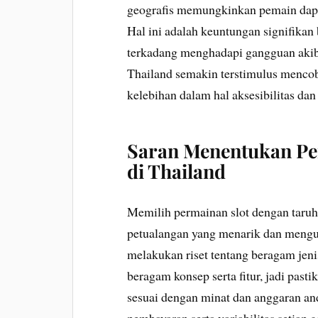
geografis memungkinkan pemain dap
Hal ini adalah keuntungan signifikan
terkadang menghadapi gangguan akibat 
Thailand semakin terstimulus menco
kelebihan dalam hal aksesibilitas da
Saran Menentukan Per
di Thailand
Memilih permainan slot dengan taruh
petualangan yang menarik dan mengu
melakukan riset tentang beragam jeni
beragam konsep serta fitur, jadi pa
sesuai dengan minat dan anggaran and