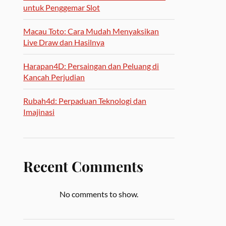
untuk Penggemar Slot
Macau Toto: Cara Mudah Menyaksikan
Live Draw dan Hasilnya
Harapan4D: Persaingan dan Peluang di
Kancah Perjudian
Rubah4d: Perpaduan Teknologi dan
Imajinasi
Recent Comments
No comments to show.