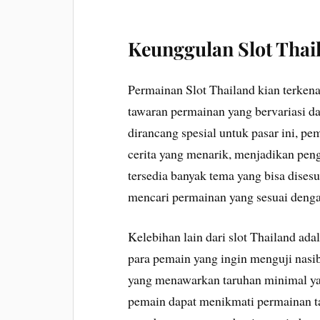
Keunggulan Slot Thail
Permainan Slot Thailand kian terkena
tawaran permainan yang bervariasi 
dirancang spesial untuk pasar ini, p
cerita yang menarik, menjadikan peng
tersedia banyak tema yang bisa dise
mencari permainan yang sesuai denga
Kelebihan lain dari slot Thailand adal
para pemain yang ingin menguji nasi
yang menawarkan taruhan minimal yan
pemain dapat menikmati permainan ta