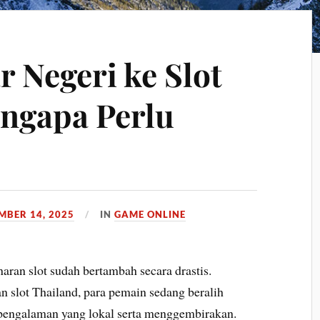
r Negeri ke Slot
ngapa Perlu
BER 14, 2025
IN
GAME ONLINE
aran slot sudah bertambah secara drastis.
 slot Thailand, para pemain sedang beralih
 pengalaman yang lokal serta menggembirakan.