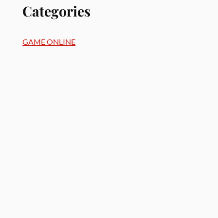
Categories
GAME ONLINE