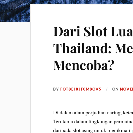
Dari Slot Lua
Thailand: Me
Mencoba?
BY
FOT8EJXJF0M8OV5
ON
NOVEM
Di dalam alam perjudian daring, keten
Terutama dalam lingkungan permainan
daripada slot asing untuk menikmati