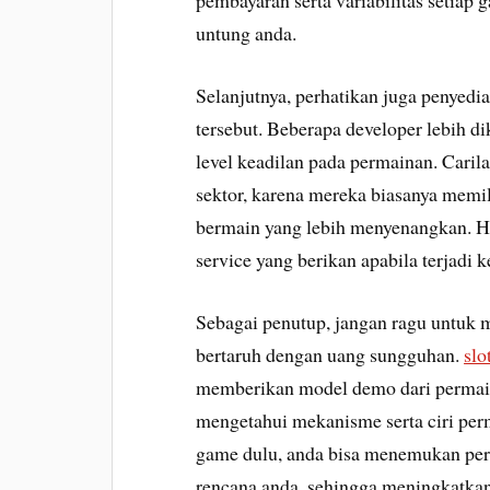
pembayaran serta variabilitas setiap
untung anda.
Selanjutnya, perhatikan juga penyed
tersebut. Beberapa developer lebih d
level keadilan pada permainan. Carilah
sektor, karena mereka biasanya memil
bermain yang lebih menyenangkan. Ha
service yang berikan apabila terjadi k
Sebagai penutup, jangan ragu untuk 
bertaruh dengan uang sungguhan.
slo
memberikan model demo dari permai
mengetahui mekanisme serta ciri per
game dulu, anda bisa menemukan perm
rencana anda, sehingga meningkatka