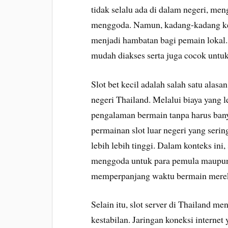
tidak selalu ada di dalam negeri, men
menggoda. Namun, kadang-kadang kete
menjadi hambatan bagi pemain lokal. 
mudah diakses serta juga cocok untuk
Slot bet kecil adalah salah satu ala
negeri Thailand. Melalui biaya yang 
pengalaman bermain tanpa harus banya
permainan slot luar negeri yang ser
lebih lebih tinggi. Dalam konteks ini,
menggoda untuk para pemula maupun
memperpanjang waktu bermain mere
Selain itu, slot server di Thailand m
kestabilan. Jaringan koneksi internet