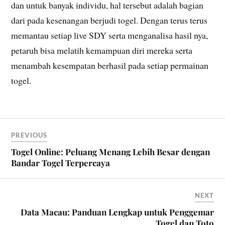
dan untuk banyak individu, hal tersebut adalah bagian
dari pada kesenangan berjudi togel. Dengan terus terus
memantau setiap live SDY serta menganalisa hasil nya,
petaruh bisa melatih kemampuan diri mereka serta
menambah kesempatan berhasil pada setiap permainan
togel.
PREVIOUS
Togel Online: Peluang Menang Lebih Besar dengan
Bandar Togel Terpercaya
NEXT
Data Macau: Panduan Lengkap untuk Penggemar
Togel dan Toto