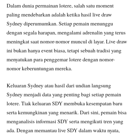
Dalam dunia permainan lotere, salah satu moment
paling mendebarkan adalah ketika hasil live draw
Sydney diperumumkan. Setiap pemain menunggu
dengan segala harapan, mengalami adrenalin yang terus
meningkat saat nomor-nomor muncul di layar. Live draw
ini bukan hanya event biasa, tetapi sebuah tradisi yang
menyatukan para penggemar lotere dengan nomor-
nomor keberuntungan mereka.
Keluaran Sydney atau hasil dari undian langsung
Sydney menjadi data yang penting bagi setiap pemain
lotere. Tiak keluaran SDY membuka kesempatan baru
serta kemungkinan yang menarik. Dari sini, pemain bisa
menganalisis informasi SDY serta mengikuti tren yang
ada. Dengan memantau live SDY dalam waktu nyata,