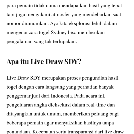
para pemain tidak cuma mendapatkan hasil yang tepat
tapi juga mengalami atmosfer yang mendebarkan saat
nomor diumumkan. Ayo kita eksplorasi lebih dalam
mengenai cara togel Sydney bisa memberikan
pengalaman yang tak terlupakan.
Apa itu Live Draw SDY?
Live Draw SDY merupakan proses pengundian hasil
togel dengan cara langsung yang perhatian banyak
penggemar judi dari Indonesia. Pada acara ini,
pengeluaran angka dieksekusi dalam real-time dan
ditayangkan untuk umum, memberikan peluang bagi
beberapa pemain agar menyaksikan hasilnya tanpa
penundaan. Kecepatan serta transparansi dari live draw