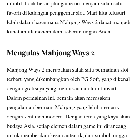
intuitif, tidak heran jika game ini menjadi salah satu
favorit di kalangan penggemar slot. Mari kita telusuri
lebih dalam bagaimana Mahjong Ways 2 dapat menjadi
kunci untuk menemukan keberuntungan Anda.
Mengulas Mahjong Ways 2
Mahjong Ways 2 merupakan salah satu permainan slot
terbaru yang dikembangkan oleh PG Soft, yang dikenal
dengan grafisnya yang memukau dan fitur inovatif.
Dalam permainan ini, pemain akan merasakan
pengalaman bermain Mahjong yang lebih menarik
dengan sentuhan modern. Dengan tema yang kaya akan
budaya Asia, setiap elemen dalam game ini dirancang
untuk memberikan kesan autentik, dari simbol hingga