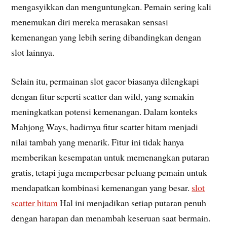
mengasyikkan dan menguntungkan. Pemain sering kali
menemukan diri mereka merasakan sensasi
kemenangan yang lebih sering dibandingkan dengan
slot lainnya.
Selain itu, permainan slot gacor biasanya dilengkapi
dengan fitur seperti scatter dan wild, yang semakin
meningkatkan potensi kemenangan. Dalam konteks
Mahjong Ways, hadirnya fitur scatter hitam menjadi
nilai tambah yang menarik. Fitur ini tidak hanya
memberikan kesempatan untuk memenangkan putaran
gratis, tetapi juga memperbesar peluang pemain untuk
mendapatkan kombinasi kemenangan yang besar.
slot
scatter hitam
Hal ini menjadikan setiap putaran penuh
dengan harapan dan menambah keseruan saat bermain.