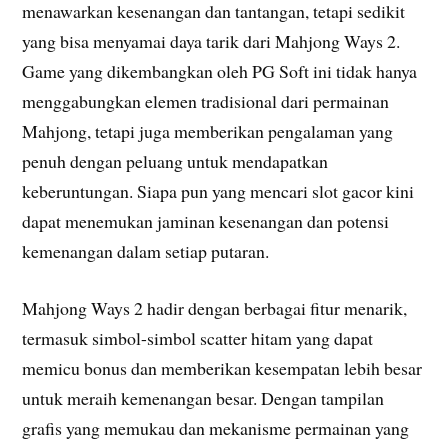
menawarkan kesenangan dan tantangan, tetapi sedikit
yang bisa menyamai daya tarik dari Mahjong Ways 2.
Game yang dikembangkan oleh PG Soft ini tidak hanya
menggabungkan elemen tradisional dari permainan
Mahjong, tetapi juga memberikan pengalaman yang
penuh dengan peluang untuk mendapatkan
keberuntungan. Siapa pun yang mencari slot gacor kini
dapat menemukan jaminan kesenangan dan potensi
kemenangan dalam setiap putaran.
Mahjong Ways 2 hadir dengan berbagai fitur menarik,
termasuk simbol-simbol scatter hitam yang dapat
memicu bonus dan memberikan kesempatan lebih besar
untuk meraih kemenangan besar. Dengan tampilan
grafis yang memukau dan mekanisme permainan yang