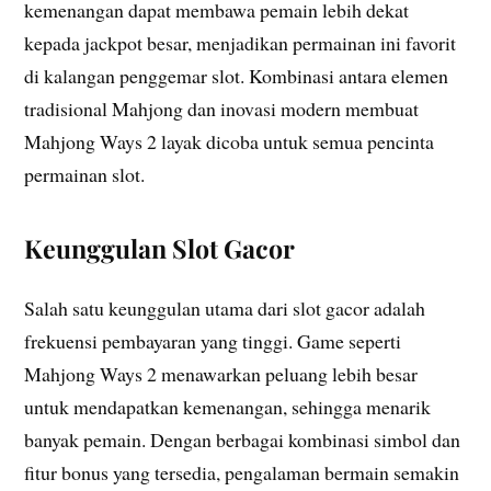
kemenangan dapat membawa pemain lebih dekat
kepada jackpot besar, menjadikan permainan ini favorit
di kalangan penggemar slot. Kombinasi antara elemen
tradisional Mahjong dan inovasi modern membuat
Mahjong Ways 2 layak dicoba untuk semua pencinta
permainan slot.
Keunggulan Slot Gacor
Salah satu keunggulan utama dari slot gacor adalah
frekuensi pembayaran yang tinggi. Game seperti
Mahjong Ways 2 menawarkan peluang lebih besar
untuk mendapatkan kemenangan, sehingga menarik
banyak pemain. Dengan berbagai kombinasi simbol dan
fitur bonus yang tersedia, pengalaman bermain semakin