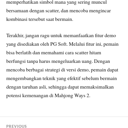
memperhatikan simbol mana yang sering muncul
bersamaan dengan scatter, dan mencoba mengincar
kombinasi tersebut saat bermain.
Terakhir, jangan ragu untuk memanfaatkan fitur demo
yang disediakan oleh PG Soft. Melalui fitur ini, pemain
bisa berlatih dan memahami cara scatter hitam
berfungsi tanpa harus mengeluarkan uang. Dengan
mencoba berbagai strategi di versi demo, pemain dapat
mengembangkan teknik yang efektif sebelum bermain
dengan taruhan asli, sehingga dapat memaksimalkan
potensi kemenangan di Mahjong Ways 2.
PREVIOUS