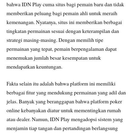
bahwa IDN Play cuma situs bagi pemain baru dan tidak
memberikan peluang bagi pemain ahli untuk meraih
kemenangan. Nyatanya, situs ini memberikan berbagai
tingkatan permainan sesuai dengan keterampilan dan
strategi masing-masing. Dengan memilih tipe
permainan yang tepat, pemain berpengalaman dapat
menemukan jumlah besar kesempatan untuk
mendapatkan keuntungan.
Fakta selain itu adalah bahwa platform ini memiliki
berbagai fitur yang mendukung permainan yang adil dan
jelas. Banyak yang beranggapan bahwa platform poker
online kebanyakan diatur untuk mementingkan rumah
atau dealer. Namun, IDN Play mengadopsi sistem yang
menjamin tiap tangan dan pertandingan berlangsung