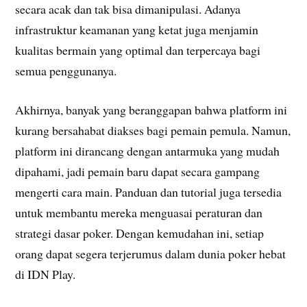
secara acak dan tak bisa dimanipulasi. Adanya
infrastruktur keamanan yang ketat juga menjamin
kualitas bermain yang optimal dan terpercaya bagi
semua penggunanya.
Akhirnya, banyak yang beranggapan bahwa platform ini
kurang bersahabat diakses bagi pemain pemula. Namun,
platform ini dirancang dengan antarmuka yang mudah
dipahami, jadi pemain baru dapat secara gampang
mengerti cara main. Panduan dan tutorial juga tersedia
untuk membantu mereka menguasai peraturan dan
strategi dasar poker. Dengan kemudahan ini, setiap
orang dapat segera terjerumus dalam dunia poker hebat
di IDN Play.