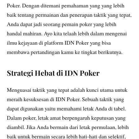
Poker. Dengan ditemani pemahaman yang yang lebih
baik tentang permainan dan penerapan taktik yang tepat,
Anda dapat jadi seorang pemain poker yang lebih
handal mahiran. Ayo kita telaah lebih dalam mengenai
ilmu kejayaan di platform IDN Poker yang bisa
membawa pertandingan kamu ke tingkat berikutnya.
Strategi Hebat di IDN Poker
Menguasai taktik yang tepat adalah kunci utama untuk
meraih kesuksesan di IDN Poker. Sebuah taktik yang
dapat digunakan yaitu memahami letak Anda di tabel.
Dalam poker, letak amat berpengaruh keputusan yang
diambil. Jika Anda bermain dari letak permulaan, lebih
baik untuk bermain secara lebih hati-hati dan selektif,