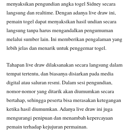
menyaksikan pengundian angka togel Sidney secara
langsung dan realtime. Dengan adanya live draw ini,
pemain togel dapat menyaksikan hasil undian secara
langsung tanpa harus mengandalkan pengumuman
melalui sumber lain. Ini memberikan pengalaman yang
lebih jelas dan menarik untuk penggemar togel.
Tahapan live draw dilaksanakan secara langsung dalam
tempat tertentu, dan biasanya disiarkan pada media
digital atau saluran resmi. Dalam sesi pengundian,
nomor-nomor yang ditarik akan diumumkan secara
bertahap, sehingga peserta bisa merasakan ketegangan
ketika hasil diumumkan. Adanya live draw ini juga
mengurangi penipuan dan menambah kepercayaan
pemain terhadap kejujuran permainan.