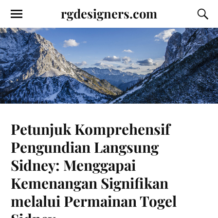
rgdesigners.com
Petunjuk Komprehensif
Pengundian Langsung
Sidney: Menggapai
Kemenangan Signifikan
melalui Permainan Togel