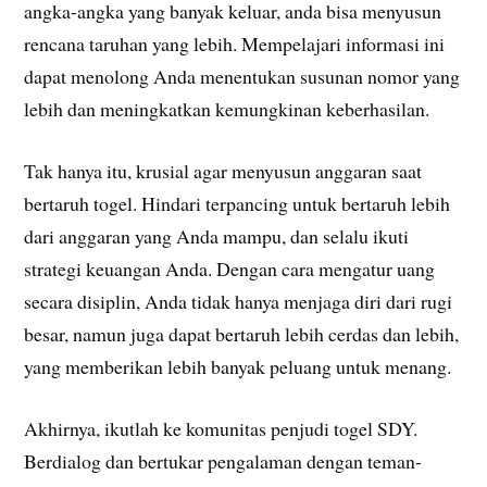
angka-angka yang banyak keluar, anda bisa menyusun
rencana taruhan yang lebih. Mempelajari informasi ini
dapat menolong Anda menentukan susunan nomor yang
lebih dan meningkatkan kemungkinan keberhasilan.
Tak hanya itu, krusial agar menyusun anggaran saat
bertaruh togel. Hindari terpancing untuk bertaruh lebih
dari anggaran yang Anda mampu, dan selalu ikuti
strategi keuangan Anda. Dengan cara mengatur uang
secara disiplin, Anda tidak hanya menjaga diri dari rugi
besar, namun juga dapat bertaruh lebih cerdas dan lebih,
yang memberikan lebih banyak peluang untuk menang.
Akhirnya, ikutlah ke komunitas penjudi togel SDY.
Berdialog dan bertukar pengalaman dengan teman-