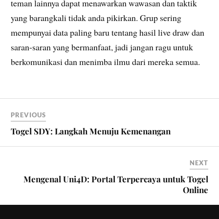
teman lainnya dapat menawarkan wawasan dan taktik
yang barangkali tidak anda pikirkan. Grup sering
mempunyai data paling baru tentang hasil live draw dan
saran-saran yang bermanfaat, jadi jangan ragu untuk
berkomunikasi dan menimba ilmu dari mereka semua.
PREVIOUS
Togel SDY: Langkah Menuju Kemenangan
NEXT
Mengenal Uni4D: Portal Terpercaya untuk Togel
Online