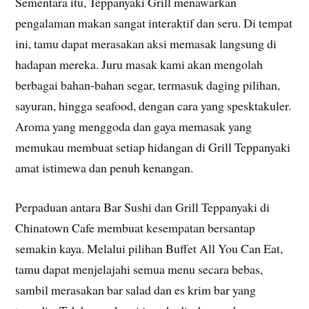
Sementara itu, Teppanyaki Grill menawarkan
pengalaman makan sangat interaktif dan seru. Di tempat
ini, tamu dapat merasakan aksi memasak langsung di
hadapan mereka. Juru masak kami akan mengolah
berbagai bahan-bahan segar, termasuk daging pilihan,
sayuran, hingga seafood, dengan cara yang spesktakuler.
Aroma yang menggoda dan gaya memasak yang
memukau membuat setiap hidangan di Grill Teppanyaki
amat istimewa dan penuh kenangan.
Perpaduan antara Bar Sushi dan Grill Teppanyaki di
Chinatown Cafe membuat kesempatan bersantap
semakin kaya. Melalui pilihan Buffet All You Can Eat,
tamu dapat menjelajahi semua menu secara bebas,
sambil merasakan bar salad dan es krim bar yang