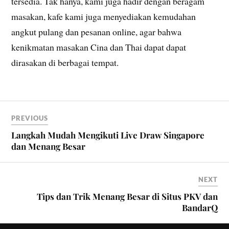
tersedia. Tak hanya, kami juga hadir dengan beragam
masakan, kafe kami juga menyediakan kemudahan
angkut pulang dan pesanan online, agar bahwa
kenikmatan masakan Cina dan Thai dapat dapat
dirasakan di berbagai tempat.
PREVIOUS
Langkah Mudah Mengikuti Live Draw Singapore
dan Menang Besar
NEXT
Tips dan Trik Menang Besar di Situs PKV dan
BandarQ