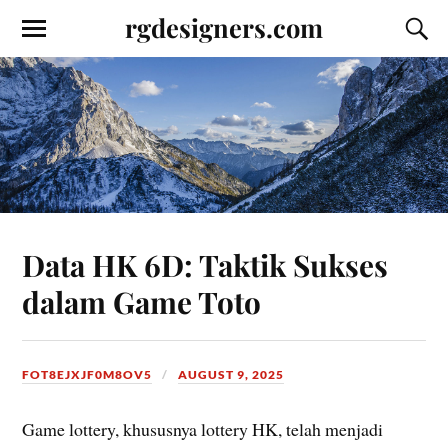
rgdesigners.com
Data HK 6D: Taktik Sukses
dalam Game Toto
FOT8EJXJF0M8OV5
AUGUST 9, 2025
Game lottery, khususnya lottery HK, telah menjadi