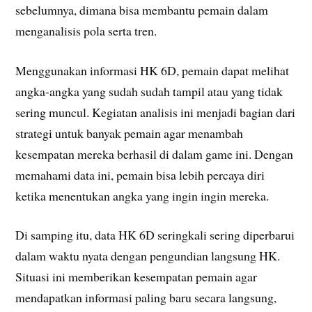
sebelumnya, dimana bisa membantu pemain dalam
menganalisis pola serta tren.
Menggunakan informasi HK 6D, pemain dapat melihat
angka-angka yang sudah sudah tampil atau yang tidak
sering muncul. Kegiatan analisis ini menjadi bagian dari
strategi untuk banyak pemain agar menambah
kesempatan mereka berhasil di dalam game ini. Dengan
memahami data ini, pemain bisa lebih percaya diri
ketika menentukan angka yang ingin ingin mereka.
Di samping itu, data HK 6D seringkali sering diperbarui
dalam waktu nyata dengan pengundian langsung HK.
Situasi ini memberikan kesempatan pemain agar
mendapatkan informasi paling baru secara langsung,