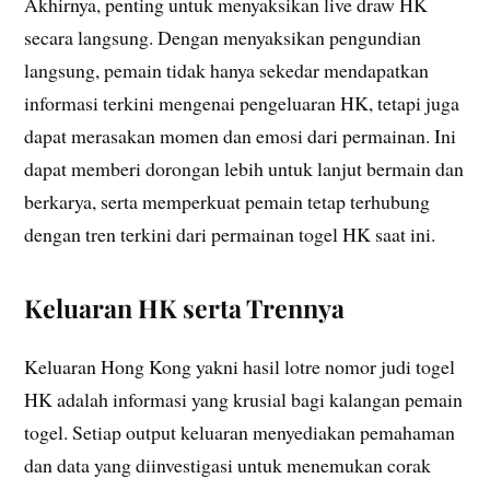
Akhirnya, penting untuk menyaksikan live draw HK
secara langsung. Dengan menyaksikan pengundian
langsung, pemain tidak hanya sekedar mendapatkan
informasi terkini mengenai pengeluaran HK, tetapi juga
dapat merasakan momen dan emosi dari permainan. Ini
dapat memberi dorongan lebih untuk lanjut bermain dan
berkarya, serta memperkuat pemain tetap terhubung
dengan tren terkini dari permainan togel HK saat ini.
Keluaran HK serta Trennya
Keluaran Hong Kong yakni hasil lotre nomor judi togel
HK adalah informasi yang krusial bagi kalangan pemain
togel. Setiap output keluaran menyediakan pemahaman
dan data yang diinvestigasi untuk menemukan corak