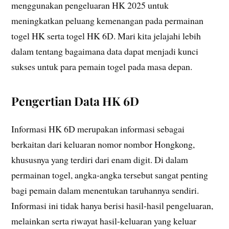
menggunakan pengeluaran HK 2025 untuk
meningkatkan peluang kemenangan pada permainan
togel HK serta togel HK 6D. Mari kita jelajahi lebih
dalam tentang bagaimana data dapat menjadi kunci
sukses untuk para pemain togel pada masa depan.
Pengertian Data HK 6D
Informasi HK 6D merupakan informasi sebagai
berkaitan dari keluaran nomor nombor Hongkong,
khususnya yang terdiri dari enam digit. Di dalam
permainan togel, angka-angka tersebut sangat penting
bagi pemain dalam menentukan taruhannya sendiri.
Informasi ini tidak hanya berisi hasil-hasil pengeluaran,
melainkan serta riwayat hasil-keluaran yang keluar