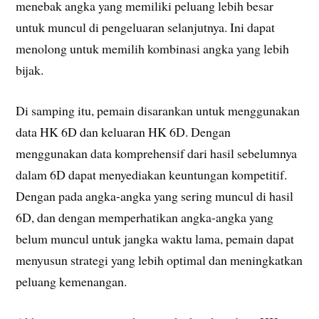
menebak angka yang memiliki peluang lebih besar
untuk muncul di pengeluaran selanjutnya. Ini dapat
menolong untuk memilih kombinasi angka yang lebih
bijak.
Di samping itu, pemain disarankan untuk menggunakan
data HK 6D dan keluaran HK 6D. Dengan
menggunakan data komprehensif dari hasil sebelumnya
dalam 6D dapat menyediakan keuntungan kompetitif.
Dengan pada angka-angka yang sering muncul di hasil
6D, dan dengan memperhatikan angka-angka yang
belum muncul untuk jangka waktu lama, pemain dapat
menyusun strategi yang lebih optimal dan meningkatkan
peluang kemenangan.