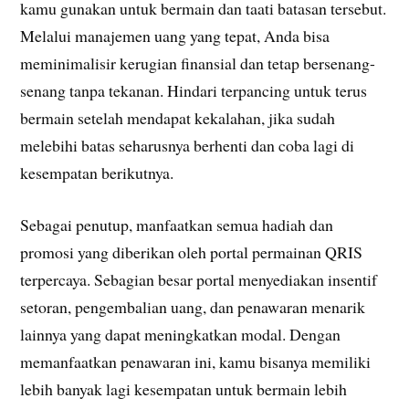
kamu gunakan untuk bermain dan taati batasan tersebut.
Melalui manajemen uang yang tepat, Anda bisa
meminimalisir kerugian finansial dan tetap bersenang-
senang tanpa tekanan. Hindari terpancing untuk terus
bermain setelah mendapat kekalahan, jika sudah
melebihi batas seharusnya berhenti dan coba lagi di
kesempatan berikutnya.
Sebagai penutup, manfaatkan semua hadiah dan
promosi yang diberikan oleh portal permainan QRIS
terpercaya. Sebagian besar portal menyediakan insentif
setoran, pengembalian uang, dan penawaran menarik
lainnya yang dapat meningkatkan modal. Dengan
memanfaatkan penawaran ini, kamu bisanya memiliki
lebih banyak lagi kesempatan untuk bermain lebih