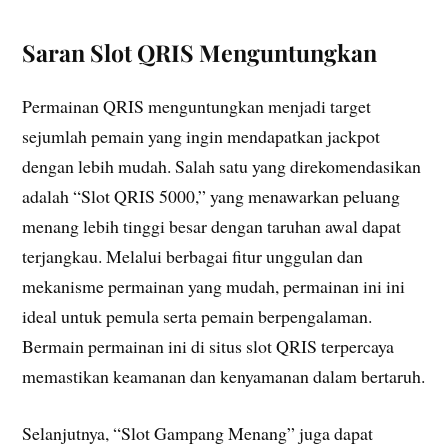
Saran Slot QRIS Menguntungkan
Permainan QRIS menguntungkan menjadi target
sejumlah pemain yang ingin mendapatkan jackpot
dengan lebih mudah. Salah satu yang direkomendasikan
adalah “Slot QRIS 5000,” yang menawarkan peluang
menang lebih tinggi besar dengan taruhan awal dapat
terjangkau. Melalui berbagai fitur unggulan dan
mekanisme permainan yang mudah, permainan ini ini
ideal untuk pemula serta pemain berpengalaman.
Bermain permainan ini di situs slot QRIS terpercaya
memastikan keamanan dan kenyamanan dalam bertaruh.
Selanjutnya, “Slot Gampang Menang” juga dapat