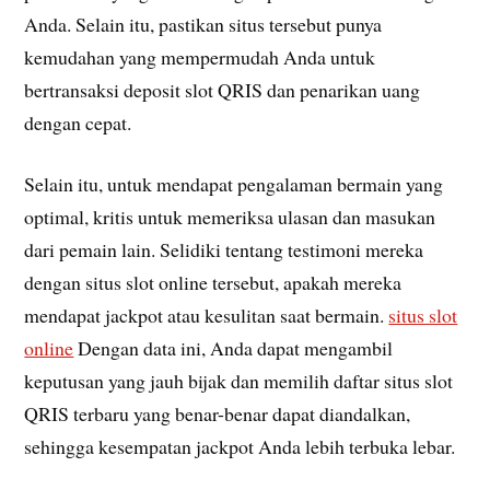
Anda. Selain itu, pastikan situs tersebut punya
kemudahan yang mempermudah Anda untuk
bertransaksi deposit slot QRIS dan penarikan uang
dengan cepat.
Selain itu, untuk mendapat pengalaman bermain yang
optimal, kritis untuk memeriksa ulasan dan masukan
dari pemain lain. Selidiki tentang testimoni mereka
dengan situs slot online tersebut, apakah mereka
mendapat jackpot atau kesulitan saat bermain.
situs slot
online
Dengan data ini, Anda dapat mengambil
keputusan yang jauh bijak dan memilih daftar situs slot
QRIS terbaru yang benar-benar dapat diandalkan,
sehingga kesempatan jackpot Anda lebih terbuka lebar.