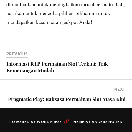
dimanfaatkan untuk meningkatkan modal bermain. Jadi,
pastikan untuk mencoba pilihan-pilihan ini untuk
mendapatkan kesempatan jackpot Anda!
PREVIOUS
Informasi RTP Permainan Slot Terkini: Trik
Kemenangan Mudah
NEXT
Pragmatic Play: Raksasa Permainan Slot Masa Kini
&
POWERED BY
WORDPRESS
THEME BY
ANDERS NORÉN