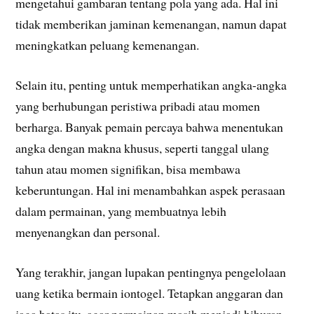
mengetahui gambaran tentang pola yang ada. Hal ini
tidak memberikan jaminan kemenangan, namun dapat
meningkatkan peluang kemenangan.
Selain itu, penting untuk memperhatikan angka-angka
yang berhubungan peristiwa pribadi atau momen
berharga. Banyak pemain percaya bahwa menentukan
angka dengan makna khusus, seperti tanggal ulang
tahun atau momen signifikan, bisa membawa
keberuntungan. Hal ini menambahkan aspek perasaan
dalam permainan, yang membuatnya lebih
menyenangkan dan personal.
Yang terakhir, jangan lupakan pentingnya pengelolaan
uang ketika bermain iontogel. Tetapkan anggaran dan
jaga batas itu, agar permainan masih menjadi hiburan