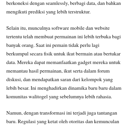
berkoneksi dengan seamlessly, berbagi data, dan bahkan
mengikuti prediksi yang lebih terstruktur.
Selain itu, munculnya software mobile dan website
tertentu telah membuat permainan ini lebih terbuka bagi
banyak orang. Saat ini pemain tidak perlu lagi
berkumpul secara fisik untuk ikut bermain atau bertukar
data. Mereka dapat memanfaatkan gadget mereka untuk
memantau hasil permainan, ikut serta dalam forum
diskusi, dan mendapatkan saran dari kelompok yang
lebih besar. Ini menghadirkan dinamika baru baru dalam
komunitas walitogel yang sebelumnya lebih rahasia.
Namun, dengan transformasi ini terjadi juga tantangan
baru. Regulasi yang ketat oleh otoritas dan kemunculan