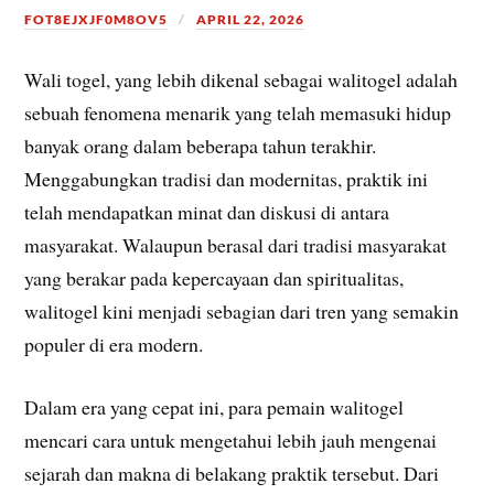
FOT8EJXJF0M8OV5
APRIL 22, 2026
Wali togel, yang lebih dikenal sebagai walitogel adalah
sebuah fenomena menarik yang telah memasuki hidup
banyak orang dalam beberapa tahun terakhir.
Menggabungkan tradisi dan modernitas, praktik ini
telah mendapatkan minat dan diskusi di antara
masyarakat. Walaupun berasal dari tradisi masyarakat
yang berakar pada kepercayaan dan spiritualitas,
walitogel kini menjadi sebagian dari tren yang semakin
populer di era modern.
Dalam era yang cepat ini, para pemain walitogel
mencari cara untuk mengetahui lebih jauh mengenai
sejarah dan makna di belakang praktik tersebut. Dari