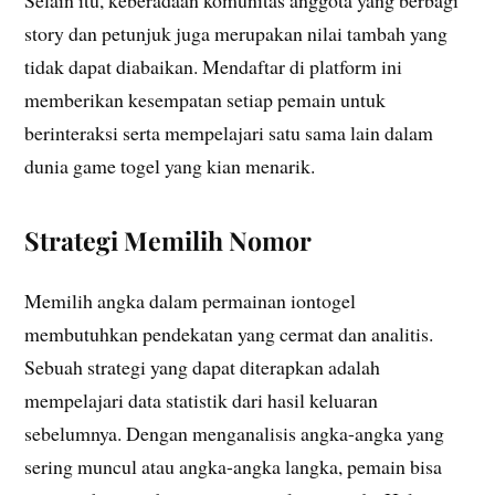
Selain itu, keberadaan komunitas anggota yang berbagi
story dan petunjuk juga merupakan nilai tambah yang
tidak dapat diabaikan. Mendaftar di platform ini
memberikan kesempatan setiap pemain untuk
berinteraksi serta mempelajari satu sama lain dalam
dunia game togel yang kian menarik.
Strategi Memilih Nomor
Memilih angka dalam permainan iontogel
membutuhkan pendekatan yang cermat dan analitis.
Sebuah strategi yang dapat diterapkan adalah
mempelajari data statistik dari hasil keluaran
sebelumnya. Dengan menganalisis angka-angka yang
sering muncul atau angka-angka langka, pemain bisa