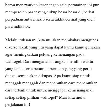
hanya menawarkan kesenangan saja, permainan ini pun
memperoleh pasar yang cukup besar besar di, berkat
perpaduan antara nasib serta taktik cermat yang oleh
para indikator.
Melalui tulisan ini, kita ini, akan membahas mengupas
diverse taktik yang jitu yang dapat kamu kamu gunakan
agar meningkatkan peluang kemenangan pada
walitogel. Dari menganalisis angka, memilih waktu
yang tepat, serta petunjuk bermain yang yang perlu
dijaga, semua akan dikupas. Apa kamu siap untuk
menggali menggali dan menemukan cara menemukan
cara terbaik untuk untuk menggapai kemenangan di
setiap setiap pilihan walitogel? Mari kita mulai
perjalanan ini!