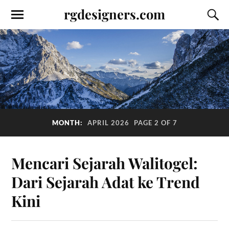
rgdesigners.com
MONTH:
APRIL 2026
PAGE 2 OF 7
Mencari Sejarah Walitogel:
Dari Sejarah Adat ke Trend
Kini