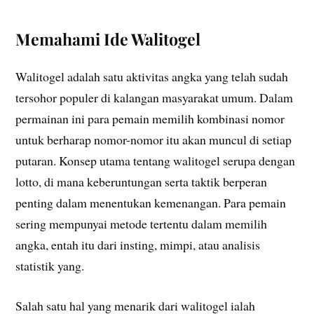
Memahami Ide Walitogel
Walitogel adalah satu aktivitas angka yang telah sudah
tersohor populer di kalangan masyarakat umum. Dalam
permainan ini para pemain memilih kombinasi nomor
untuk berharap nomor-nomor itu akan muncul di setiap
putaran. Konsep utama tentang walitogel serupa dengan
lotto, di mana keberuntungan serta taktik berperan
penting dalam menentukan kemenangan. Para pemain
sering mempunyai metode tertentu dalam memilih
angka, entah itu dari insting, mimpi, atau analisis
statistik yang.
Salah satu hal yang menarik dari walitogel ialah