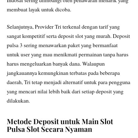
membuat layak untuk dicoba.
Selanjutnya, Provider Tri terkenal dengan tarif yang
sangat kompetitif serta deposit slot yang murah. Deposit
pulsa 3 sering menawarkan paket yang bermanfaat
untuk user yang mau menikmati permainan tanpa harus
harus mengeluarkan banyak dana. Walaupun
jangkauannya kemungkinan terbatas pada beberapa
daerah, Tri tetap menjadi alternatif untuk para pengguna
yang mencari nilai lebih baik dari setiap deposit yang
dilakukan.
Metode Deposit untuk Main Slot
Pulsa Slot Secara Nyaman