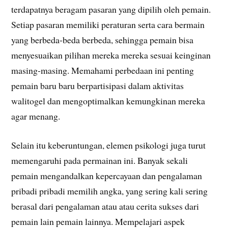
terdapatnya beragam pasaran yang dipilih oleh pemain.
Setiap pasaran memiliki peraturan serta cara bermain
yang berbeda-beda berbeda, sehingga pemain bisa
menyesuaikan pilihan mereka mereka sesuai keinginan
masing-masing. Memahami perbedaan ini penting
pemain baru baru berpartisipasi dalam aktivitas
walitogel dan mengoptimalkan kemungkinan mereka
agar menang.
Selain itu keberuntungan, elemen psikologi juga turut
memengaruhi pada permainan ini. Banyak sekali
pemain mengandalkan kepercayaan dan pengalaman
pribadi pribadi memilih angka, yang sering kali sering
berasal dari pengalaman atau atau cerita sukses dari
pemain lain pemain lainnya. Mempelajari aspek