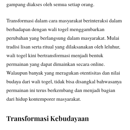
gampang diakses oleh semua setiap orang.
Transformasi dalam cara masyarakat berinteraksi dalam
berhadapan dengan wali togel menggambarkan
perubahan yang berlangsung dalam masyarakat. Mulai
tradisi lisan serta ritual yang dilaksanakan oleh leluhur,
wali togel kini bertransformasi menjadi bentuk
permainan yang dapat dimainkan secara online.
Walaupun banyak yang meragukan otentisitas dan nilai
budaya dari wali togel, tidak bisa disangkal bahwasanya
permainan ini terus berkembang dan menjadi bagian
dari hidup kontemporer masyarakat.
Transformasi Kebudayaan