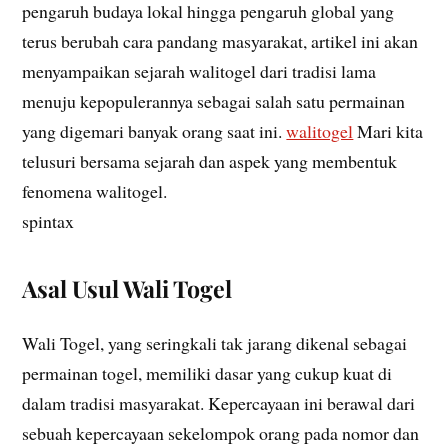
pengaruh budaya lokal hingga pengaruh global yang
terus berubah cara pandang masyarakat, artikel ini akan
menyampaikan sejarah walitogel dari tradisi lama
menuju kepopulerannya sebagai salah satu permainan
yang digemari banyak orang saat ini.
walitogel
Mari kita
telusuri bersama sejarah dan aspek yang membentuk
fenomena walitogel.
spintax
Asal Usul Wali Togel
Wali Togel, yang seringkali tak jarang dikenal sebagai
permainan togel, memiliki dasar yang cukup kuat di
dalam tradisi masyarakat. Kepercayaan ini berawal dari
sebuah kepercayaan sekelompok orang pada nomor dan