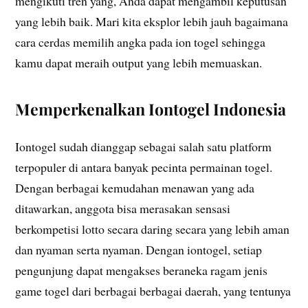
mengikuti tren yang, Anda dapat mengambil keputusan
yang lebih baik. Mari kita eksplor lebih jauh bagaimana
cara cerdas memilih angka pada ion togel sehingga
kamu dapat meraih output yang lebih memuaskan.
Memperkenalkan Iontogel Indonesia
Iontogel sudah dianggap sebagai salah satu platform
terpopuler di antara banyak pecinta permainan togel.
Dengan berbagai kemudahan menawan yang ada
ditawarkan, anggota bisa merasakan sensasi
berkompetisi lotto secara daring secara yang lebih aman
dan nyaman serta nyaman. Dengan iontogel, setiap
pengunjung dapat mengakses beraneka ragam jenis
game togel dari berbagai berbagai daerah, yang tentunya