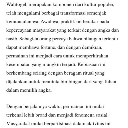
Walitogel, merupakan komponen dari kultur populer,
telah mengalami berbagai transformasi semenjak
kemunculannya. Awalnya, praktik ini berakar pada
kepercayaan masyarakat yang terkait dengan angka dan
nasib. Sebagian orang percaya bahwa bilangan tertentu
dapat membawa fortune, dan dengan demikian,
permainan ini menjadi cara untuk memperkirakan
kesempatan yang mungkin terjadi. Kebiasaan ini
berkembang seiring dengan beragam ritual yang
dijalankan untuk meminta bimbingan dari yang Tuhan
dalam memilih angka.
Dengan berjalannya waktu, permainan ini mulai
terkenal lebih broad dan menjadi fenomena sosial.
Masyarakat mulai berpartisipasi dalam aktivitas ini