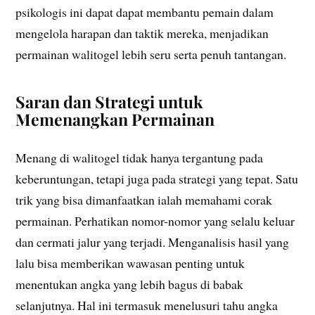
psikologis ini dapat dapat membantu pemain dalam
mengelola harapan dan taktik mereka, menjadikan
permainan walitogel lebih seru serta penuh tantangan.
Saran dan Strategi untuk
Memenangkan Permainan
Menang di walitogel tidak hanya tergantung pada
keberuntungan, tetapi juga pada strategi yang tepat. Satu
trik yang bisa dimanfaatkan ialah memahami corak
permainan. Perhatikan nomor-nomor yang selalu keluar
dan cermati jalur yang terjadi. Menganalisis hasil yang
lalu bisa memberikan wawasan penting untuk
menentukan angka yang lebih bagus di babak
selanjutnya. Hal ini termasuk menelusuri tahu angka