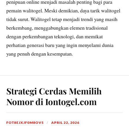
penipuan online menjadi masalah penting bagi para
pemain walitogel. Meski demikian, daya tarik walitogel
tidak surut. Walitogel tetap menjadi trendi yang masih
berkembang, menggabungkan elemen tradisional
dengan perkembangan teknologi, dan memikat
perhatian generasi baru yang ingin menyelami dunia
yang penuh dengan kesempatan.
Strategi Cerdas Memilih
Nomor di Iontogel.com
FOT8EJXJF0M8OV5
APRIL 22, 2026