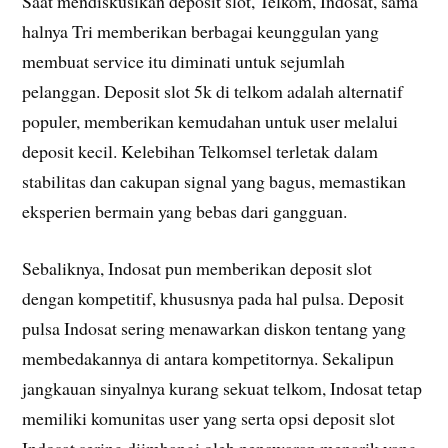
Saat mendiskusikan deposit slot, Telkom, Indosat, sama
halnya Tri memberikan berbagai keunggulan yang
membuat service itu diminati untuk sejumlah
pelanggan. Deposit slot 5k di telkom adalah alternatif
populer, memberikan kemudahan untuk user melalui
deposit kecil. Kelebihan Telkomsel terletak dalam
stabilitas dan cakupan signal yang bagus, memastikan
eksperien bermain yang bebas dari gangguan.
Sebaliknya, Indosat pun memberikan deposit slot
dengan kompetitif, khususnya pada hal pulsa. Deposit
pulsa Indosat sering menawarkan diskon tentang yang
membedakannya di antara kompetitornya. Sekalipun
jangkauan sinyalnya kurang sekuat telkom, Indosat tetap
memiliki komunitas user yang serta opsi deposit slot
Indosat sering diimbangi oleh penawaran menarik yang